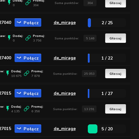
taw:
Dodaj:
Promuj:
Suma punktów:
304
Głosuj
0
304
:27040
Połącz
de_mirage
2 / 25
taw:
Dodaj:
Promuj:
Suma punktów:
5 146
Głosuj
0
3 756
:27400
Połącz
de_mirage
1 / 22
aw:
Dodaj:
Promuj:
Suma punktów:
25 053
Głosuj
10 675
7 878
:27015
Połącz
de_mirage
1 / 27
aw:
Dodaj:
Promuj:
Suma punktów:
13 291
Głosuj
4 135
6 356
:27015
Połącz
de_mirage
5 / 20