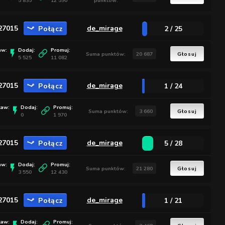
5 835
12 590
punktów:
:27015
Połącz
de_mirage
2 / 25
aw:
Dodaj:
Promuj:
Suma punktów:
20 687
Głosuj
5 525
11 082
:27015
Połącz
de_mirage
1 / 24
taw:
Dodaj:
Promuj:
Suma punktów:
3 660
Głosuj
0
1 970
:27015
Połącz
de_mirage
5 / 28
aw:
Dodaj:
Promuj:
Suma punktów:
21 280
Głosuj
3 550
12 430
:27015
Połącz
de_mirage
1 / 21
taw:
Dodaj:
Promuj: