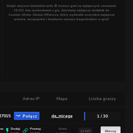
Dzięki wtyczce GlobalServerify © możesz grać na najlepszych serwerach
CS:GO, bez wychodzenia z gry. Zainstaluj najlepszy dodatek do
Counter-Strike: Global Offensive, który wyświetli wszystkie najlepsze
polskie, europejskie i światowe serwery bezpośrednio w grze!
Adres IP
Mapa
Liczba graczy
:27015
Połącz
de_mirage
1 / 30
aw:
Dodaj:
Promuj:
Suma
23 425
Głosuj