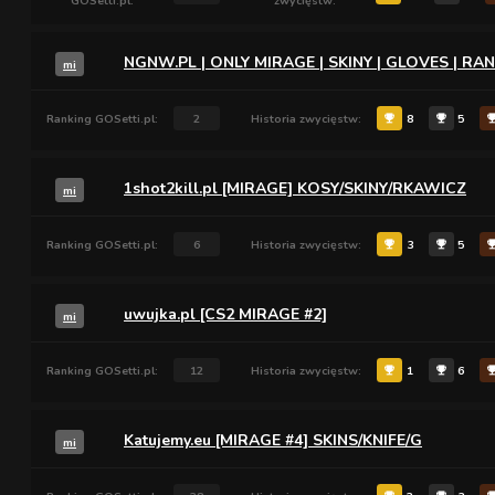
GOSetti.pl:
zwycięstw:
NGNW.PL | ONLY MIRAGE | SKINY | GLOVES | RANK
mi
Ranking GOSetti.pl:
2
Historia zwycięstw:
8
5
1shot2kill.pl [MIRAGE] KOSY/SKINY/RKAWICZ
mi
Ranking GOSetti.pl:
6
Historia zwycięstw:
3
5
uwujka.pl [CS2 MIRAGE #2]
mi
Ranking GOSetti.pl:
12
Historia zwycięstw:
1
6
Katujemy.eu [MIRAGE #4] SKINS/KNIFE/G
mi