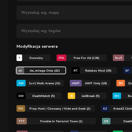
Modyfikacja serwera
?
Dowolny
FFA
Free For All (136)
5vs5
mi
de_mirage Only (42)
RT
Retakes Mod (39)
SF
AM
1vs1 Multi Arena (31)
AWP
AWP Only (18)
ZM
Zo
DM
DeathMatch (5)
JB
JailBreak (5)
BH
Bu
PH
Prop Hunt / Chowany / Hide and Seek (2)
KZ
KreedZ Clim
TTT
Trouble In Terrorist Town (1)
DR
Death