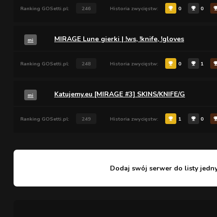
Ranking GOSetti.pl:
246
Historia zwycięstw:
0
0
MIRAGE Lune gierki | !ws, !knife, !gloves
mi
Ranking GOSetti.pl:
248
Historia zwycięstw:
0
1
Katujemy.eu [MIRAGE #3] SKINS/KNIFE/G
mi
Ranking GOSetti.pl:
249
Historia zwycięstw:
1
0
Dodaj swój serwer do listy jedn