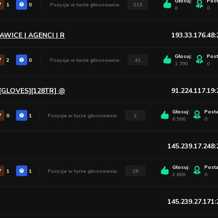
Głosuj:
Pos
1
0
Pozycja w turze głosowania:
219
0
0
AWICE | AGENCI | R
193.33.176.48
Głosuj:
Pos
2
0
Pozycja w turze głosowania:
41
1 390
0
][GLOVES][128TR] @
91.224.117.19
Głosuj:
Post
0
1
Pozycja w turze głosowania:
2
6 500
0
145.239.17.248
Głosuj:
Post
1
1
Pozycja w turze głosowania:
18
2 800
0
145.239.27.171