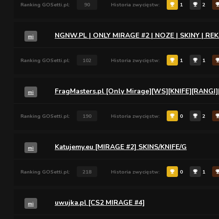
Ranking GOSetti.pl:
90
Historia zwycięstw:
1
2
NGNW.PL | ONLY MIRAGE #2 | NOZE | SKINY | REK
mi
Ranking GOSetti.pl:
102
Historia zwycięstw:
1
1
FragMasters.pl [Only Mirage][WS][KNIFE][RANGI
mi
Ranking GOSetti.pl:
190
Historia zwycięstw:
0
2
Katujemy.eu [MIRAGE #2] SKINS/KNIFE/G
mi
Ranking GOSetti.pl:
218
Historia zwycięstw:
0
1
uwujka.pl [CS2 MIRAGE #4]
mi