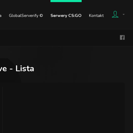
a
GlobalServerify ©
Serwery CS:GO
Kontakt
e - Lista