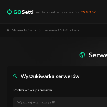
—
lista i reklamy serwerów
CS:GO
Strona Główna
Serwery CS:GO - Lista
Serwe
Wyszukiwarka serwerów
Podstawowe parametry