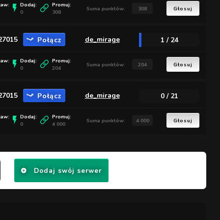
taw:
Dodaj:
Promuj:
Suma punktów:
308
Głosuj
0
308
:27015
Połącz
de_mirage
1 / 24
taw:
Dodaj:
Promuj:
Suma punktów:
204
Głosuj
0
204
:27015
Połącz
de_mirage
0 / 21
taw:
Dodaj:
Promuj:
Suma punktów:
4 000
Głosuj
0
4 000
Dodaj swój serwer