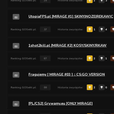
Ranking GOSetti.pl:
28
Historia zwycięstw:
2
3
UtopiaFPS.pl [MIRAGE #1] SKINY|NOZE|REKAWIC
mi
Ranking GOSetti.pl:
37
Historia zwycięstw:
1
4
1shot2kill.pl [MIRAGE #2] KOSY/SKINY/RKAW
mi
Ranking GOSetti.pl:
67
Historia zwycięstw:
2
1
Fragujemy [ MIRAGE #03 ] :: CS:GO VERSION
mi
Ranking GOSetti.pl:
88
Historia zwycięstw:
2
0
[PL/CS2] Grywamy.eu [ONLY MIRAGE]
mi