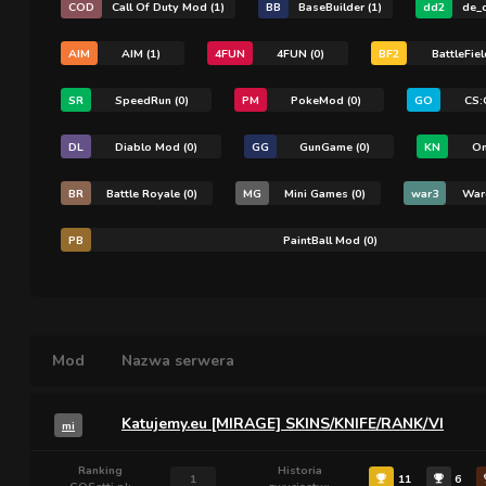
COD
Call Of Duty Mod (1)
BB
BaseBuilder (1)
dd2
de_d
AIM
AIM (1)
4FUN
4FUN (0)
BF2
BattleFie
SR
SpeedRun (0)
PM
PokeMod (0)
GO
CS:
DL
Diablo Mod (0)
GG
GunGame (0)
KN
On
BR
Battle Royale (0)
MG
Mini Games (0)
war3
Warc
PB
PaintBall Mod (0)
Mod
Nazwa serwera
Katujemy.eu [MIRAGE] SKINS/KNIFE/RANK/VI
mi
Ranking
Historia
1
11
6