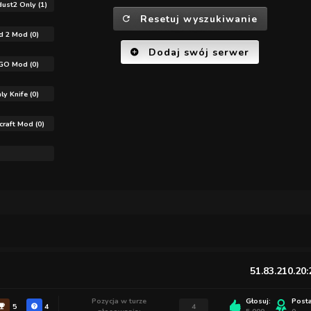
ust2 Only (1)
Resetuj wyszukiwanie
ld 2 Mod (0)
Dodaj swój serwer
GO Mod (0)
ly Knife (0)
raft Mod (0)
51.83.210.20
Pozycja w turze
Głosuj:
Post
5
4
4