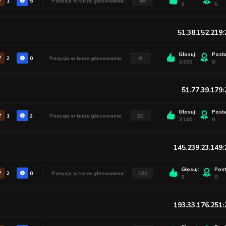
1
5
Pozycja w turze głosowania:
64
0
0
51.38.152.219
Głosuj:
Post
2
0
Pozycja w turze głosowania:
6
3 000
0
51.77.39.179
Głosuj:
Post
1
2
Pozycja w turze głosowania:
21
3 160
0
145.239.23.149
Głosuj:
Pos
2
0
Pozycja w turze głosowania:
122
0
0
193.33.176.251