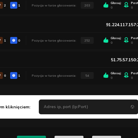
Głosuj:
Pos
2
1
Pozycja w turze głosowania:
203
0
0
91.224.117.157
Głosuj:
Pos
1
0
Pozycja w turze głosowania:
252
0
0
51.75.57.150
Głosuj:
Pos
0
1
Pozycja w turze głosowania:
54
0
0
ym kliknięciem: