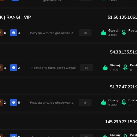
głosowania:
5 000
0
 | RANGI | VIP
51.68.135.106
Głosuj:
Post
6
3
Pozycja w turze głosowania:
10
4 080
0
54.38.135.51
Głosuj:
Pos
4
2
Pozycja w turze głosowania:
59
1 690
0
51.77.47.221
Głosuj:
Post
2
5
Pozycja w turze głosowania:
8
5 300
0
145.239.23.150
Głosuj:
Pos