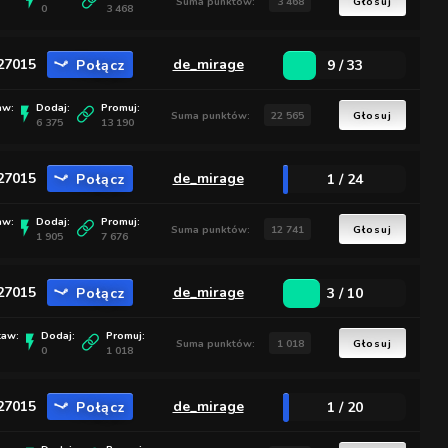
Suma punktów:
3 468
Głosuj
0
3 468
:27015
Połącz
de_mirage
9 / 33
aw:
Dodaj:
Promuj:
Suma punktów:
22 565
Głosuj
6 375
13 190
:27015
Połącz
de_mirage
1 / 24
aw:
Dodaj:
Promuj:
Suma punktów:
12 741
Głosuj
1 905
7 676
:27015
Połącz
de_mirage
3 / 10
taw:
Dodaj:
Promuj:
Suma punktów:
1 018
Głosuj
0
1 018
:27015
Połącz
de_mirage
1 / 20