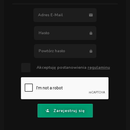
Akceptuję postanowienia
regulaminu
Zarejestruj się