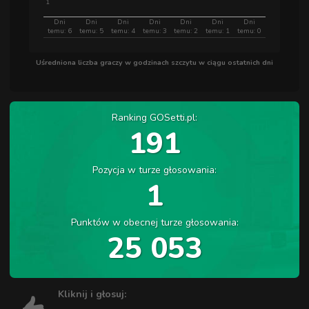
1
Dni
Dni
Dni
Dni
Dni
Dni
Dni
temu: 6
temu: 5
temu: 4
temu: 3
temu: 2
temu: 1
temu: 0
Uśredniona liczba graczy w godzinach szczytu w ciągu ostatnich dni
Ranking GOSetti.pl:
191
Pozycja w turze głosowania:
1
Punktów w obecnej turze głosowania:
25 053
Kliknij i głosuj: