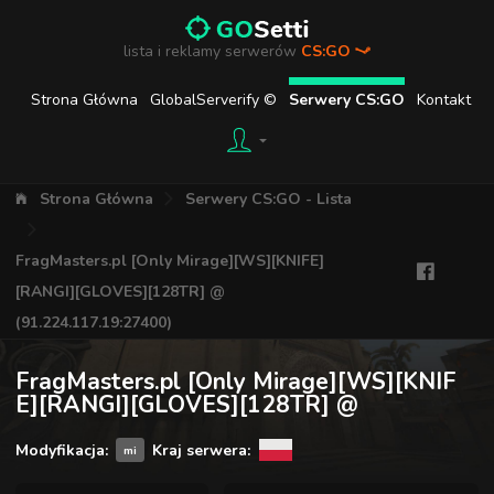
lista i reklamy serwerów
CS:GO
Strona Główna
GlobalServerify ©
Serwery CS:GO
Kontakt
Strona Główna
Serwery CS:GO - Lista
FragMasters.pl [Only Mirage][WS][KNIFE]
[RANGI][GLOVES][128TR] @
(91.224.117.19:27400)
FragMasters.pl [Only Mirage][WS][KNIF
E][RANGI][GLOVES][128TR] @
Modyfikacja:
Kraj serwera:
mi