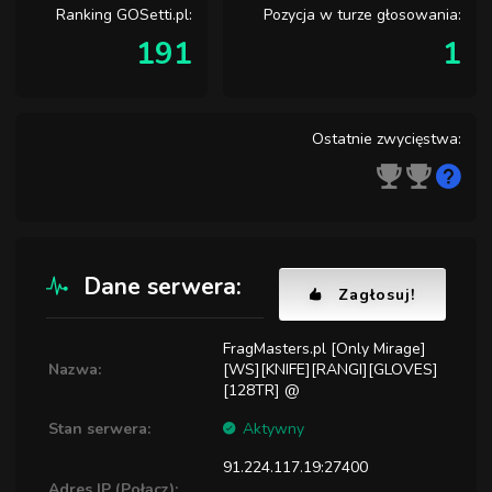
Ranking GOSetti.pl:
Pozycja w turze głosowania:
191
1
Ostatnie zwycięstwa:
Dane serwera:
Zagłosuj!
FragMasters.pl [Only Mirage]
Nazwa:
[WS][KNIFE][RANGI][GLOVES]
[128TR] @
Stan serwera:
Aktywny
91.224.117.19:27400
Adres IP (Połącz):