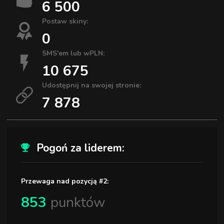
6 500
Postaw skiny:
0
SMS'em lub wPLN:
10 675
Udostępnij na swojej stronie:
7 878
Pogoń za liderem:
Przewaga nad pozycją #2:
853
punktów