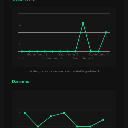
4
2
Godzin temu: 9
Godzin temu: 5
Godzin temu: 1
God…
Godzin temu: 7
Godzin temu: 3
Liczba graczy na serwerze w ostatnich godzinach
Dzienne:
2