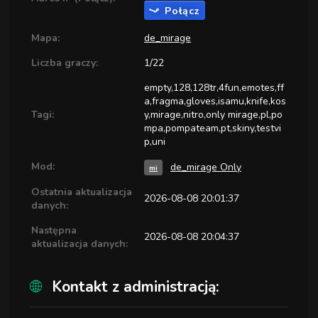
Połącz
Mapa:
de_mirage
Liczba graczy:
1/22
empty,128,128tr,4fun,emotes,ff
a,fragma,gloves,isamu,knife,kos
Tagi:
y,mirage,nitro,only mirage,pl,po
mpa,pompateam,pt,skiny,testvi
p,uni
Mod:
de_mirage Only
mi
Ostatnia aktualizacja
2026-08-08 20:01:37
danych:
Następna
2026-08-08 20:04:37
aktualizacja danych:
Kontakt z administracją: