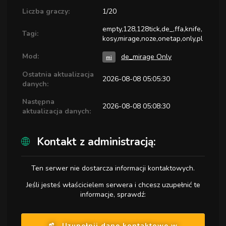
Liczba graczy:
1/20
empty,128,128tick,de_,ffa,knife,
Tagi:
kosy,mirage,noze,onetap,only,pl
Mod:
de_mirage Only
mi
Ostatnia aktualizacja
2026-08-08 05:05:30
danych:
Następna
2026-08-08 05:08:30
aktualizacja danych:
Kontakt z administracją:
Ten serwer nie dostarcza informacji kontaktowych.
Jeśli jesteś właścicielem serwera i chcesz uzupełnić te
informacje, sprawdź:
Uzupełnij dane kontaktowe w