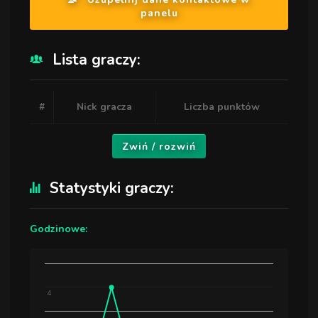
panelu
Lista graczy:
#
Nick gracza
Liczba punktów
Zwiń / rozwiń
Statystyki graczy:
Godzinowe:
4