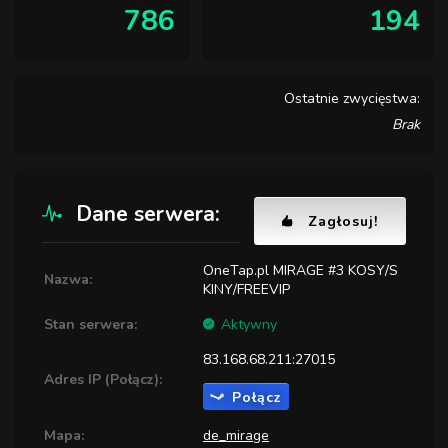
786
194
Ostatnie zwycięstwa:
Brak
Dane serwera:
Zagłosuj!
OneTap.pl MIRAGE #3 KOSY/S
Nazwa:
KINY/FREEVIP
Stan serwera:
Aktywny
83.168.68.211:27015
Adres IP (Połącz):
Połącz
Mapa:
de_mirage