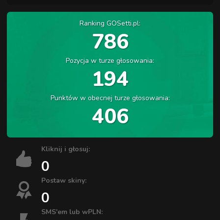
Ranking GOSetti.pl:
786
Pozycja w turze głosowania:
194
Punktów w obecnej turze głosowania:
406
Kliknij i głosuj:
0
Postaw skiny:
0
SMS'em lub wPLN: