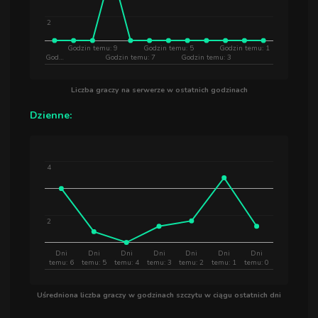
2
Godzin temu: 9
Godzin temu: 5
Godzin temu: 1
God…
Godzin temu: 7
Godzin temu: 3
Liczba graczy na serwerze w ostatnich godzinach
Dzienne:
4
2
Dni
Dni
Dni
Dni
Dni
Dni
Dni
temu: 6
temu: 5
temu: 4
temu: 3
temu: 2
temu: 1
temu: 0
Uśredniona liczba graczy w godzinach szczytu w ciągu ostatnich dni