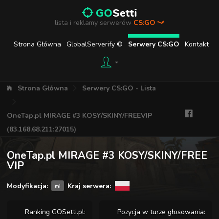
lista i reklamy serwerów
CS:GO
Strona Główna
GlobalServerify ©
Serwery CS:GO
Kontakt
Strona Główna
Serwery CS:GO - Lista
OneTap.pl MIRAGE #3 KOSY/SKINY/FREEVIP
(83.168.68.211:27015)
OneTap.pl MIRAGE #3 KOSY/SKINY/FREE
VIP
Modyfikacja:
Kraj serwera:
mi
Ranking GOSetti.pl:
Pozycja w turze głosowania: