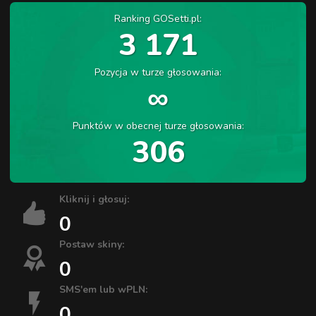
Ranking GOSetti.pl:
3 171
Pozycja w turze głosowania:
∞
Punktów w obecnej turze głosowania:
306
Kliknij i głosuj:
0
Postaw skiny:
0
SMS'em lub wPLN:
0