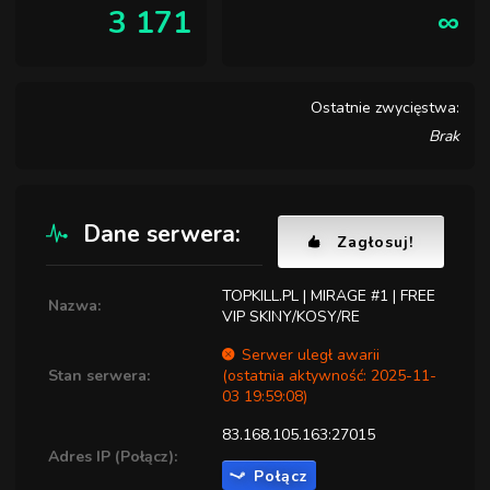
3 171
∞
Ostatnie zwycięstwa:
Brak
Dane serwera:
Zagłosuj!
TOPKILL.PL | MIRAGE #1 | FREE
Nazwa:
VIP SKINY/KOSY/RE
Serwer uległ awarii
Stan serwera:
(ostatnia aktywność: 2025-11-
03 19:59:08)
83.168.105.163:27015
Adres IP (Połącz):
Połącz