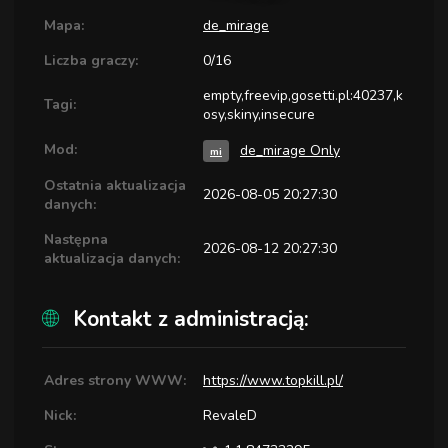
Mapa:
de_mirage
Liczba graczy:
0/16
empty,freevip,gosetti.pl:40237,k
Tagi:
osy,skiny,insecure
Mod:
de_mirage Only
mi
Ostatnia aktualizacja
2026-08-05 20:27:30
danych:
Następna
2026-08-12 20:27:30
aktualizacja danych:
Kontakt z administracją:
Adres strony WWW:
https://www.topkill.pl/
Nick:
RevaleD