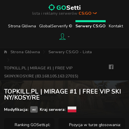
lista i reklamy serwerów
CS:GO
Strona Główna
GlobalServerify ©
Serwery CS:GO
Kontakt
Strona Główna
Serwery CS:GO - Lista
TOPKILL.PL | MIRAGE #1 | FREE VIP
SKINY/KOSY/RE (83.168.105.163:27015)
TOPKILL.PL | MIRAGE #1 | FREE VIP SKI
NY/KOSY/RE
Modyfikacja:
Kraj serwera:
mi
Ranking GOSetti.pl:
Pozycja w turze głosowania: