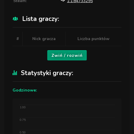
Steam:
1:1:84733295
Lista graczy:
#
Nick gracza
Liczba punktów
Zwiń / rozwiń
Statystyki graczy:
Godzinowe:
1.00
0.75
0.50