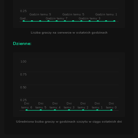
0.25
Godzin temu: 9
Godzin temu: 5
Godzin temu: 1
God…
Godzin temu: 7
Godzin temu: 3
Liczba graczy na serwerze w ostatnich godzinach
Dzienne:
1.00
0.75
0.50
0.25
Dni
Dni
Dni
Dni
Dni
Dni
Dni
temu: 6
temu: 5
temu: 4
temu: 3
temu: 2
temu: 1
temu: 0
Uśredniona liczba graczy w godzinach szczytu w ciągu ostatnich dni