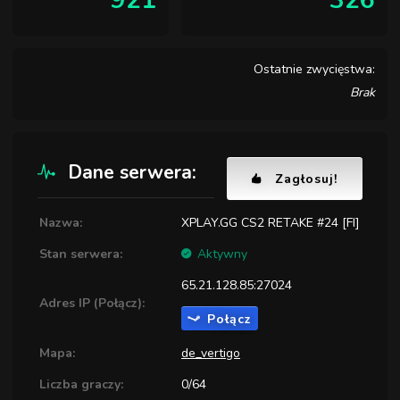
921
326
Ostatnie zwycięstwa:
Brak
Dane serwera:
Zagłosuj!
Nazwa:
XPLAY.GG CS2 RETAKE #24 [FI]
Stan serwera:
Aktywny
65.21.128.85:27024
Adres IP (Połącz):
Połącz
Mapa:
de_vertigo
Liczba graczy:
0/64