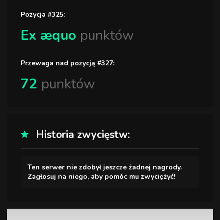
Pozycja #325:
Ex æquo
punktów
Przewaga nad pozycją #327:
72
punktów
Historia zwycięstw:
Ten serwer nie zdobył jeszcze żadnej nagrody.
Zagłosuj na niego, aby pomóc mu zwyciężyć!