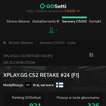
lista i reklamy serwerów
CS:GO
Strona Główna
GlobalServerify ©
Serwery CS:GO
Kontakt
Strona Główna
Serwery CS:GO - Lista
XPLAY.GG CS2 RETAKE #24 [FI]
(65.21.128.85:27024)
XPLAY.GG CS2 RETAKE #24 [FI]
Modyfikacja:
Kraj serwera:
RT
Ranking GOSetti.pl:
Pozycja w turze głosowania: