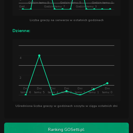
Godzin temu: 9
Godzin temu: 5
Godzin temu: 1
God…
Godzin temu: 7
Godzin temu: 3
Liczba graczy na serwerze w ostatnich godzinach
Dzienne:
4
2
Dni
Dni
Dni
Dni
Dni
Dni
Dni
temu: 6
temu: 5
temu: 4
temu: 3
temu: 2
temu: 1
temu: 0
Uśredniona liczba graczy w godzinach szczytu w ciągu ostatnich dni
Ranking GOSetti.pl: