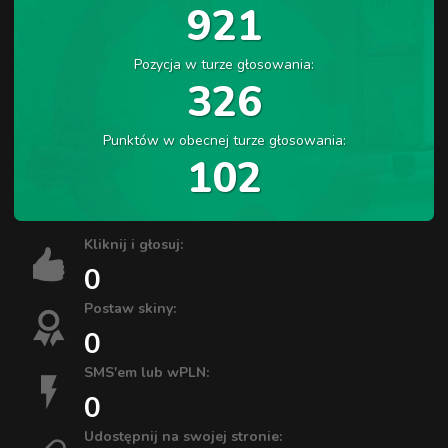
921
Pozycja w turze głosowania:
326
Punktów w obecnej turze głosowania:
102
Kliknij i głosuj:
0
Postaw skiny:
0
SMS'em lub wPLN:
0
Udostępnij na swojej stronie: