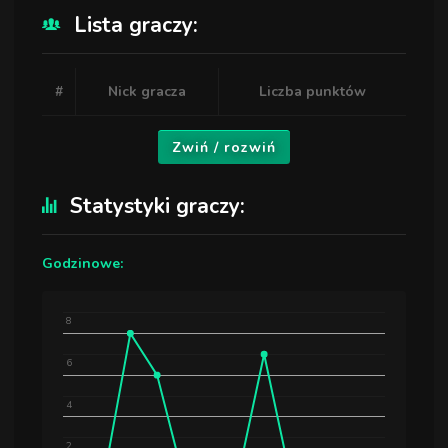
Lista graczy:
#
Nick gracza
Liczba punktów
Zwiń / rozwiń
Statystyki graczy:
Godzinowe:
8
6
4
2