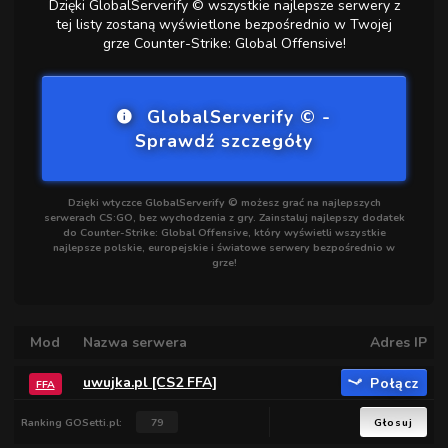
Dzięki GlobalServerify © wszystkie najlepsze serwery z
tej listy zostaną wyświetlone bezpośrednio w Twojej
grze Counter-Strike: Global Offensive!
GlobalServerify © -
Sprawdź szczegóły
Dzięki wtyczce GlobalServerify © możesz grać na najlepszych
serwerach CS:GO, bez wychodzenia z gry. Zainstaluj najlepszy dodatek
do Counter-Strike: Global Offensive, który wyświetli wszystkie
najlepsze polskie, europejskie i światowe serwery bezpośrednio w
grze!
Mod
Nazwa serwera
Adres IP
uwujka.pl [CS2 FFA]
Połącz
FFA
Ranking GOSetti.pl:
79
Głosuj