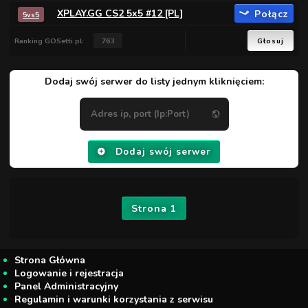
XPLAY.GG CS2 5x5 #12 [PL]
Połącz
5vs5
Ranking GOSetti.pl:
763
Głosuj
Dodaj swój serwer do listy jednym kliknięciem:
Dodaj swój serwer
Strona 1
Strona Główna
Logowanie i rejestracja
Panel Administracyjny
Regulamin i warunki korzystania z serwisu