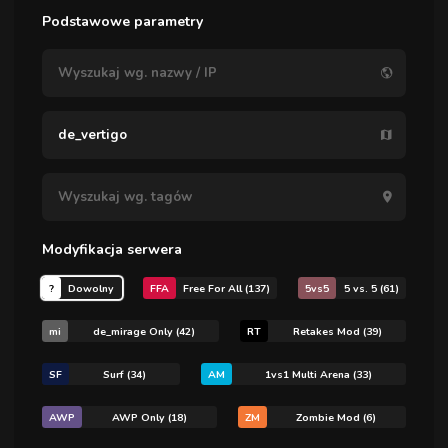
Podstawowe parametry
Modyfikacja serwera
?
Dowolny
FFA
Free For All (137)
5vs5
5 vs. 5 (61)
mi
de_mirage Only (42)
RT
Retakes Mod (39)
SF
Surf (34)
AM
1vs1 Multi Arena (33)
AWP
AWP Only (18)
ZM
Zombie Mod (6)