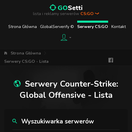
lista i reklamy serwerów
CS:GO
Strona Główna
GlobalServerify ©
Serwery CS:GO
Kontakt
Strona Główna
Serwery CS:GO - Lista
Serwery Counter-Strike:
Global Offensive - Lista
Wyszukiwarka serwerów