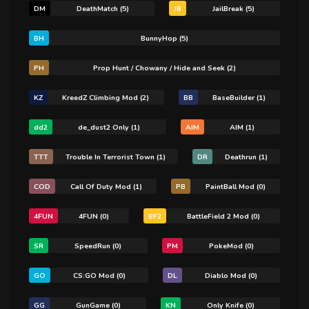
DM
DeathMatch (5)
JB
JailBreak (5)
BH
BunnyHop (5)
PH
Prop Hunt / Chowany / Hide and Seek (2)
KZ
KreedZ Climbing Mod (2)
BB
BaseBuilder (1)
dd2
de_dust2 Only (1)
AIM
AIM (1)
TTT
Trouble In Terrorist Town (1)
DR
Deathrun (1)
COD
Call Of Duty Mod (1)
PB
PaintBall Mod (0)
4FUN
4FUN (0)
BF2
BattleField 2 Mod (0)
SR
SpeedRun (0)
PM
PokeMod (0)
GO
CS:GO Mod (0)
DL
Diablo Mod (0)
GG
GunGame (0)
KN
Only Knife (0)