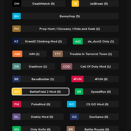
DM
DeathMatch (5)
JB
JailBreak (5)
BH
BunnyHop (5)
PH
Prop Hunt / Chowany / Hide and Seek (2)
KZ
KreedZ Climbing Mod (2)
dd2
de_dust2 Only (1)
AIM
AIM (1)
TTT
Trouble In Terrorist Town (1)
DR
Deathrun (1)
COD
Call Of Duty Mod (1)
BB
BaseBuilder (1)
4FUN
4FUN (0)
BF2
BattleField 2 Mod (0)
SR
SpeedRun (0)
PM
PokeMod (0)
GO
CS:GO Mod (0)
DL
Diablo Mod (0)
GG
GunGame (0)
KN
Only Knife (0)
BR
Battle Royale (0)