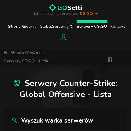
lista i reklamy serwerów
CS:GO
Strona Główna
GlobalServerify ©
Serwery CS:GO
Kontakt
Strona Główna
Serwery CS:GO - Lista
Serwery Counter-Strike:
Global Offensive - Lista
Wyszukiwarka serwerów