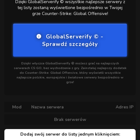
Dzięki GlobalServerify © wszystkie najlepsze serwery z
tej listy zostaną wyświetlone bezpośrednio w Twojej
grze Counter-Strike: Global Offensive!
GlobalServerify © -
Sprawdź szczegóły
Dzięki wtyczce GlobalServerify © możesz grać na najlepszych
serwerach CS:GO, bez wychodzenia z gry. Zainstaluj najlepszy dodatek
do Counter-Strike: Global Offensive, który wyświetli wszystkie
najlepsze polskie, europejskie i światowe serwery bezpośrednio w
grze!
Mod
Nazwa serwera
Adres IP
Brak serwerów
Dodaj swój serwer do listy jednym kliknięciem: