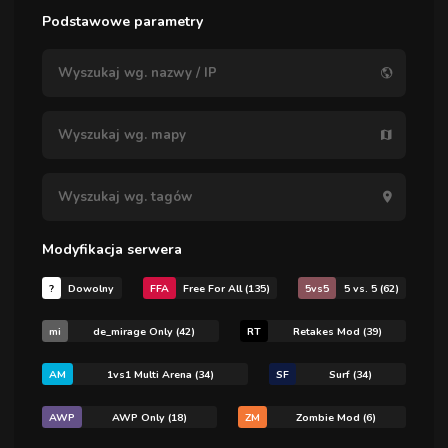
Podstawowe parametry
Modyfikacja serwera
?
Dowolny
FFA
Free For All (135)
5vs5
5 vs. 5 (62)
mi
de_mirage Only (42)
RT
Retakes Mod (39)
AM
1vs1 Multi Arena (34)
SF
Surf (34)
AWP
AWP Only (18)
ZM
Zombie Mod (6)