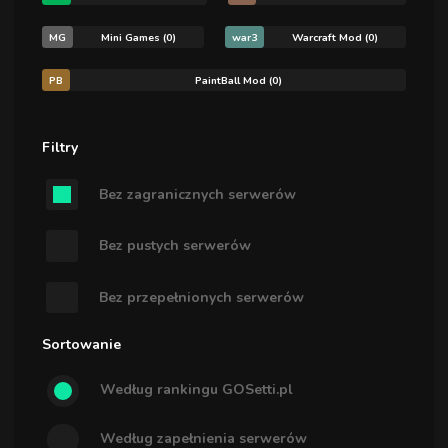
MG
Mini Games (0)
war3
Warcraft Mod (0)
PB
PaintBall Mod (0)
Filtry
Bez zagranicznych serwerów
Bez pustych serwerów
Bez przepełnionych serwerów
Sortowanie
Według rankingu GOSetti.pl
Według zapełnienia serwerów