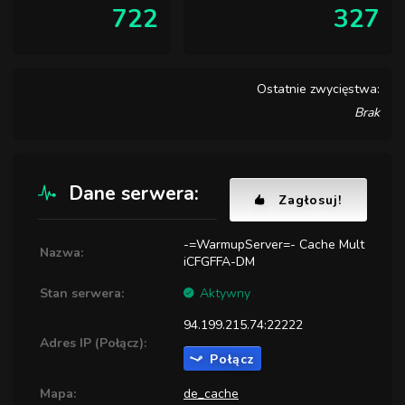
722
327
Ostatnie zwycięstwa:
Brak
Dane serwera:
Zagłosuj!
-=WarmupServer=- Cache Mult
Nazwa:
iCFGFFA-DM
Stan serwera:
Aktywny
94.199.215.74:22222
Adres IP (Połącz):
Połącz
Mapa:
de_cache