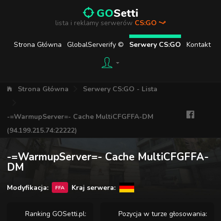
lista i reklamy serwerów
CS:GO
Strona Główna
GlobalServerify ©
Serwery CS:GO
Kontakt
Strona Główna
Serwery CS:GO - Lista
-=WarmupServer=- Cache MultiCFGFFA-DM
(94.199.215.74:22222)
-=WarmupServer=- Cache MultiCFGFFA-
DM
Modyfikacja:
Kraj serwera:
FFA
Ranking GOSetti.pl:
Pozycja w turze głosowania: