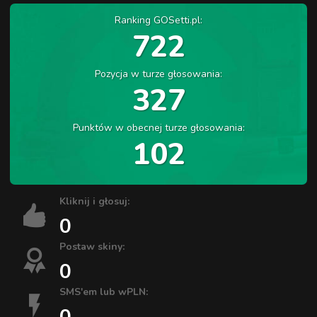
Ranking GOSetti.pl:
722
Pozycja w turze głosowania:
327
Punktów w obecnej turze głosowania:
102
Kliknij i głosuj:
0
Postaw skiny:
0
SMS'em lub wPLN:
0