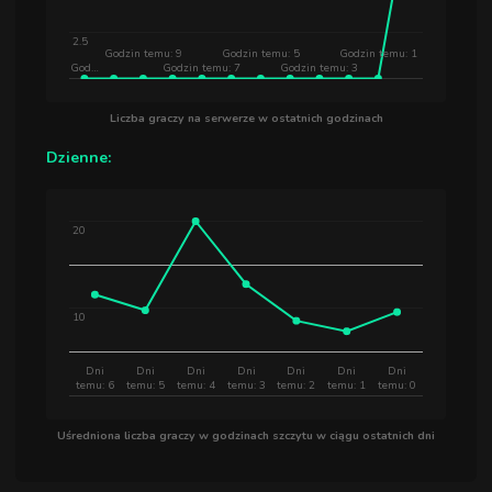
2.5
Godzin temu: 9
Godzin temu: 5
Godzin temu: 1
God…
Godzin temu: 7
Godzin temu: 3
Liczba graczy na serwerze w ostatnich godzinach
Dzienne:
20
10
Dni
Dni
Dni
Dni
Dni
Dni
Dni
temu: 6
temu: 5
temu: 4
temu: 3
temu: 2
temu: 1
temu: 0
Uśredniona liczba graczy w godzinach szczytu w ciągu ostatnich dni