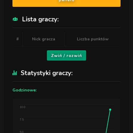
Lista graczy:
#
Nick gracza
Liczba punktów
Zwiń / rozwiń
Statystyki graczy:
Godzinowe:
10.0
7.5
5.0