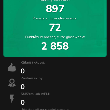
897
Pozycja w turze głosowania:
72
Punktów w obecnej turze głosowania:
2 858
Kliknij i głosuj:
0
Postaw skiny:
0
SMS'em lub wPLN:
0
Udostępnij na swojej stronie: