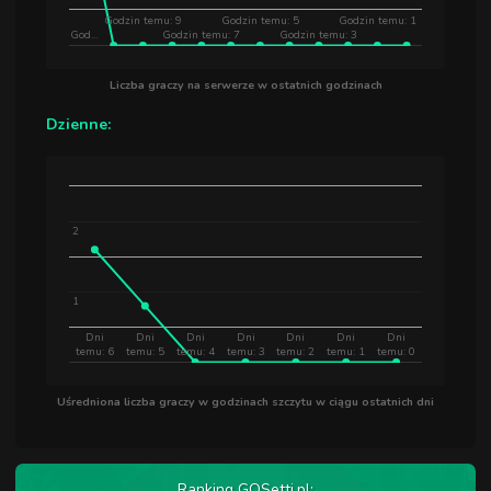
Godzin temu: 9
Godzin temu: 5
Godzin temu: 1
God…
Godzin temu: 7
Godzin temu: 3
Liczba graczy na serwerze w ostatnich godzinach
Dzienne:
2
1
Dni
Dni
Dni
Dni
Dni
Dni
Dni
temu: 6
temu: 5
temu: 4
temu: 3
temu: 2
temu: 1
temu: 0
Uśredniona liczba graczy w godzinach szczytu w ciągu ostatnich dni
Ranking GOSetti.pl: