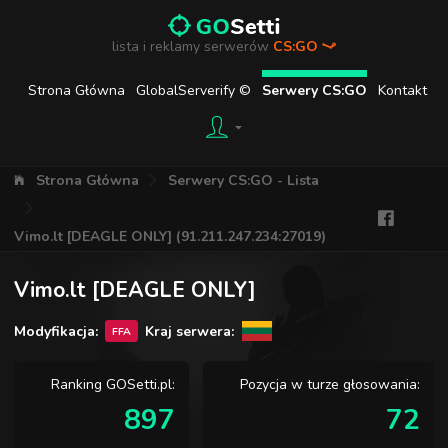
lista i reklamy serwerów
CS:GO
Strona Główna
GlobalServerify ©
Serwery CS:GO
Kontakt
Strona Główna
Serwery CS:GO - Lista
Vimo.lt [DEAGLE ONLY] (91.211.247.234:27019)
Vimo.lt [DEAGLE ONLY]
Modyfikacja:
Kraj serwera:
FFA
Ranking GOSetti.pl:
Pozycja w turze głosowania:
897
72