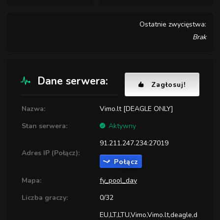
Ostatnie zwycięstwa:
Brak
Dane serwera:
Zagłosuj!
Nazwa:
Vimo.lt [DEAGLE ONLY]
Stan serwera:
Aktywny
91.211.247.234:27019
Adres IP (Połącz):
Połącz
Mapa:
fy_pool_day
Liczba graczy:
0/32
EU,LT,LTU,Vimo,Vimo.lt,deagle,d