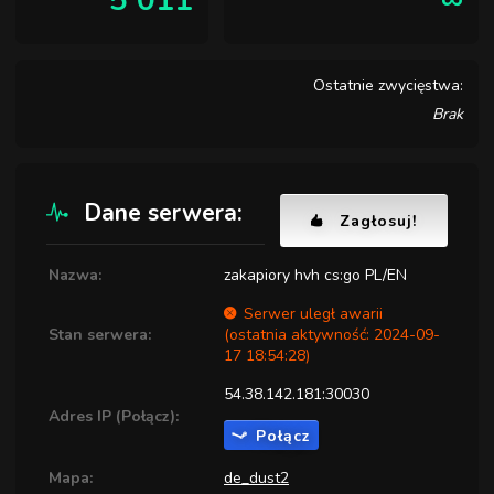
5 011
∞
Ostatnie zwycięstwa:
Brak
Dane serwera:
Zagłosuj!
Nazwa:
zakapiory hvh cs:go PL/EN
Serwer uległ awarii
Stan serwera:
(ostatnia aktywność: 2024-09-
17 18:54:28)
54.38.142.181:30030
Adres IP (Połącz):
Połącz
Mapa:
de_dust2