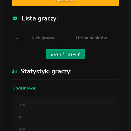
Lista graczy:
#
Nick gracza
Liczba punktów
Zwiń / rozwiń
Statystyki graczy:
Godzinowe:
1.00
0.75
0.50