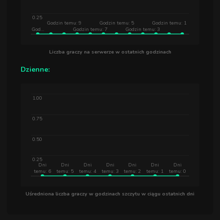
0.25
Godzin temu: 9
Godzin temu: 5
Godzin temu: 1
God…
Godzin temu: 7
Godzin temu: 3
Liczba graczy na serwerze w ostatnich godzinach
Dzienne:
1.00
0.75
0.50
0.25
Dni
Dni
Dni
Dni
Dni
Dni
Dni
temu: 6
temu: 5
temu: 4
temu: 3
temu: 2
temu: 1
temu: 0
Uśredniona liczba graczy w godzinach szczytu w ciągu ostatnich dni