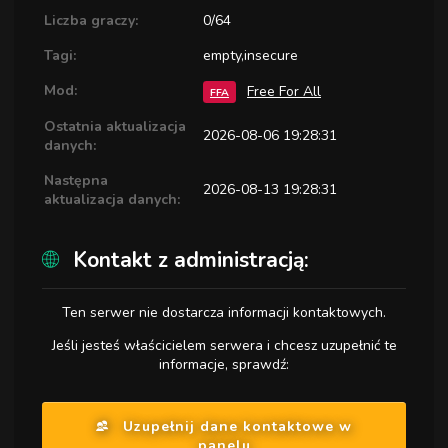
Liczba graczy:
0/64
Tagi:
empty,insecure
Mod:
Free For All
FFA
Ostatnia aktualizacja
2026-08-06 19:28:31
danych:
Następna
2026-08-13 19:28:31
aktualizacja danych:
Kontakt z administracją:
Ten serwer nie dostarcza informacji kontaktowych.
Jeśli jesteś właścicielem serwera i chcesz uzupełnić te
informacje, sprawdź:
Uzupełnij dane kontaktowe w
panelu