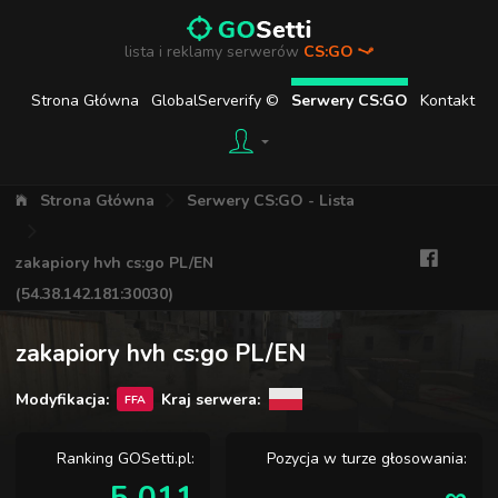
lista i reklamy serwerów
CS:GO
Strona Główna
GlobalServerify ©
Serwery CS:GO
Kontakt
Strona Główna
Serwery CS:GO - Lista
zakapiory hvh cs:go PL/EN
(54.38.142.181:30030)
zakapiory hvh cs:go PL/EN
Modyfikacja:
Kraj serwera:
FFA
Ranking GOSetti.pl:
Pozycja w turze głosowania: