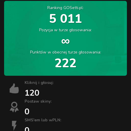
Ranking GOSetti.pl:
5 011
Pozycja w turze głosowania:
∞
Punktów w obecnej turze głosowania:
222
Kliknij i głosuj:
120
Postaw skiny:
0
SMS'em lub wPLN:
0