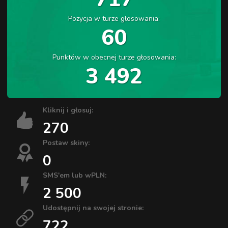
Pozycja w turze głosowania:
60
Punktów w obecnej turze głosowania:
3 492
Kliknij i głosuj:
270
Postaw skiny:
0
SMS'em lub wPLN:
2 500
Udostępnij na swojej stronie:
722