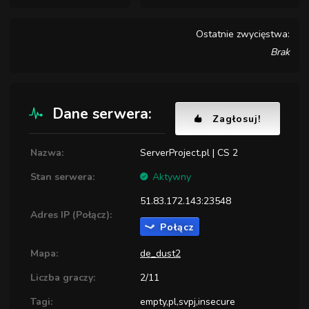
Ostatnie zwycięstwa:
Brak
Dane serwera:
Zagłosuj!
Nazwa:
ServerProject.pl | CS 2
Stan serwera:
Aktywny
51.83.172.143:23548
Adres IP (Połącz):
Połącz
Mapa:
de_dust2
Liczba graczy:
2/11
Tagi:
empty,pl,svpj,insecure