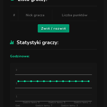
#
Nick gracza
Liczba punktów
Zwiń / rozwiń
Statystyki graczy:
Godzinowe:
3
2
1
Godzin temu: 9
Godzin temu: 5
Godzin temu: 1
God…
Godzin temu: 7
Godzin temu: 3