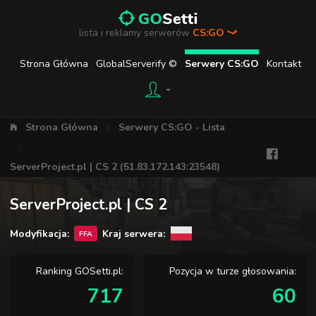
lista i reklamy serwerów
CS:GO
Strona Główna
GlobalServerify ©
Serwery CS:GO
Kontakt
Strona Główna
Serwery CS:GO - Lista
ServerProject.pl | CS 2 (51.83.172.143:23548)
ServerProject.pl | CS 2
Modyfikacja:
Kraj serwera:
FFA
Ranking GOSetti.pl:
Pozycja w turze głosowania:
717
60