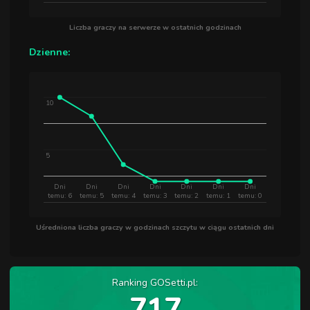
Liczba graczy na serwerze w ostatnich godzinach
Dzienne:
10
5
Dni
Dni
Dni
Dni
Dni
Dni
Dni
temu: 6
temu: 5
temu: 4
temu: 3
temu: 2
temu: 1
temu: 0
Uśredniona liczba graczy w godzinach szczytu w ciągu ostatnich dni
Ranking GOSetti.pl:
717