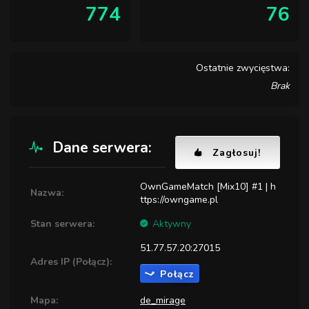
774
76
Ostatnie zwycięstwa:
Brak
Dane serwera:
Zagłosuj!
OwnGameMatch [Mix10] #1 | h
Nazwa:
ttps://owngame.pl
Stan serwera:
Aktywny
51.77.57.20:27015
Adres IP (Połącz):
Połącz
Mapa:
de_mirage