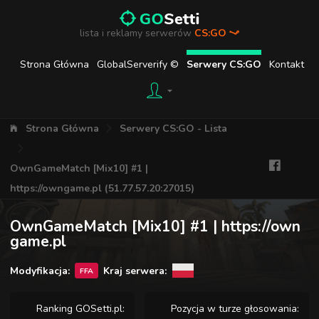
lista i reklamy serwerów
CS:GO
Strona Główna
GlobalServerify ©
Serwery CS:GO
Kontakt
Strona Główna
Serwery CS:GO - Lista
OwnGameMatch [Mix10] #1 |
https://owngame.pl (51.77.57.20:27015)
OwnGameMatch [Mix10] #1 | https://own
game.pl
Modyfikacja:
Kraj serwera:
FFA
Ranking GOSetti.pl:
Pozycja w turze głosowania: