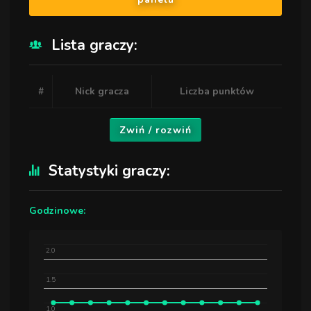
Lista graczy:
#
Nick gracza
Liczba punktów
Zwiń / rozwiń
Statystyki graczy:
Godzinowe:
2.0
1.5
1.0