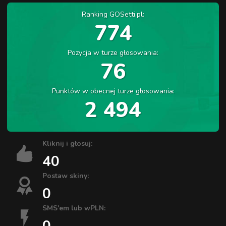
Ranking GOSetti.pl:
774
Pozycja w turze głosowania:
76
Punktów w obecnej turze głosowania:
2 494
Kliknij i głosuj:
40
Postaw skiny:
0
SMS'em lub wPLN:
0