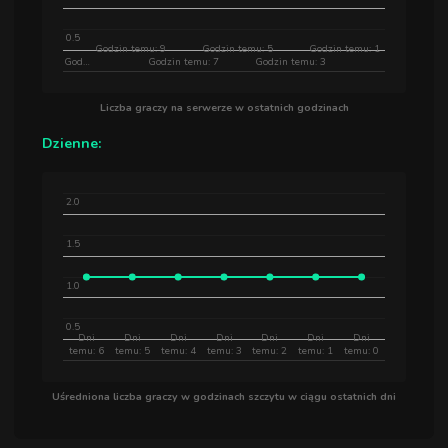
0.5
Godzin temu: 9
Godzin temu: 5
Godzin temu: 1
God…
Godzin temu: 7
Godzin temu: 3
Liczba graczy na serwerze w ostatnich godzinach
Dzienne:
2.0
1.5
1.0
0.5
Dni
Dni
Dni
Dni
Dni
Dni
Dni
temu: 6
temu: 5
temu: 4
temu: 3
temu: 2
temu: 1
temu: 0
Uśredniona liczba graczy w godzinach szczytu w ciągu ostatnich dni