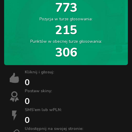
773
Pozycja w turze głosowania:
215
Punktów w obecnej turze głosowania:
306
Kliknij i głosuj:
0
Postaw skiny:
0
SMS'em lub wPLN:
0
Udostępnij na swojej stronie: