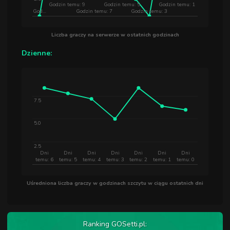
Godzin temu: 9
Godzin temu: 5
Godzin temu: 1
God…
Godzin temu: 7
Godzin temu: 3
Liczba graczy na serwerze w ostatnich godzinach
Dzienne:
7.5
5.0
2.5
Dni
Dni
Dni
Dni
Dni
Dni
Dni
temu: 6
temu: 5
temu: 4
temu: 3
temu: 2
temu: 1
temu: 0
Uśredniona liczba graczy w godzinach szczytu w ciągu ostatnich dni
Ranking GOSetti.pl: