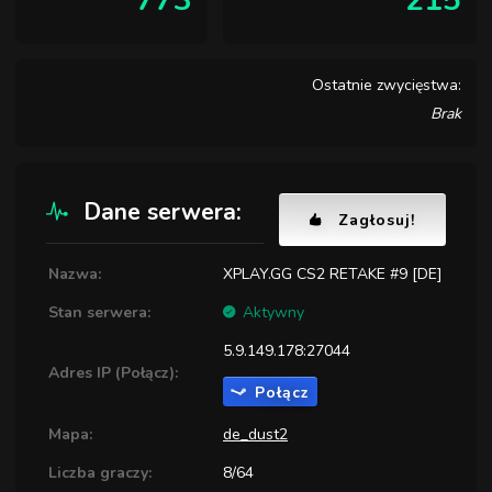
773
215
Ostatnie zwycięstwa:
Brak
Dane serwera:
Zagłosuj!
Nazwa:
XPLAY.GG CS2 RETAKE #9 [DE]
Stan serwera:
Aktywny
5.9.149.178:27044
Adres IP (Połącz):
Połącz
Mapa:
de_dust2
Liczba graczy:
8/64