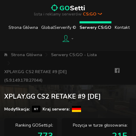
lista i reklamy serwerów
CS:GO
Strona Główna
GlobalServerify ©
Serwery CS:GO
Kontakt
Strona Główna
Serwery CS:GO - Lista
XPLAY.GG CS2 RETAKE #9 [DE]
(5.9.149.178:27044)
XPLAY.GG CS2 RETAKE #9 [DE]
Modyfikacja:
Kraj serwera:
RT
Ranking GOSetti.pl:
Pozycja w turze głosowania: