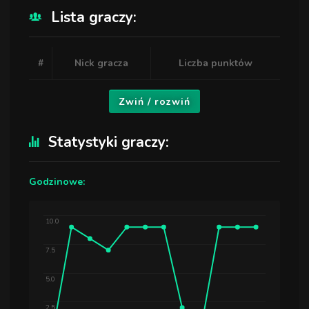
Lista graczy:
#
Nick gracza
Liczba punktów
Zwiń / rozwiń
Statystyki graczy:
Godzinowe:
10.0
7.5
5.0
2.5