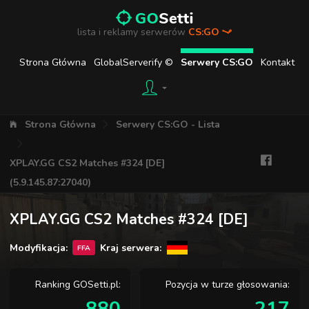
lista i reklamy serwerów
CS:GO
Strona Główna
GlobalServerify ©
Serwery CS:GO
Kontakt
Strona Główna
Serwery CS:GO - Lista
XPLAY.GG CS2 Matches #324 [DE]
(5.9.145.87:27040)
XPLAY.GG CS2 Matches #324 [DE]
Modyfikacja:
Kraj serwera:
FFA
Ranking GOSetti.pl:
Pozycja w turze głosowania: