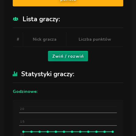
Lista graczy:
#
Nick gracza
Liczba punktów
Zwiń / rozwiń
Statystyki graczy:
Godzinowe:
2.0
1.5
1.0