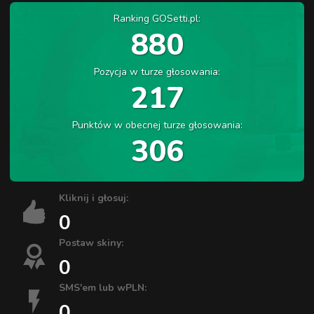
Ranking GOSetti.pl:
880
Pozycja w turze głosowania:
217
Punktów w obecnej turze głosowania:
306
Kliknij i głosuj:
0
Postaw skiny:
0
SMS'em lub wPLN:
0