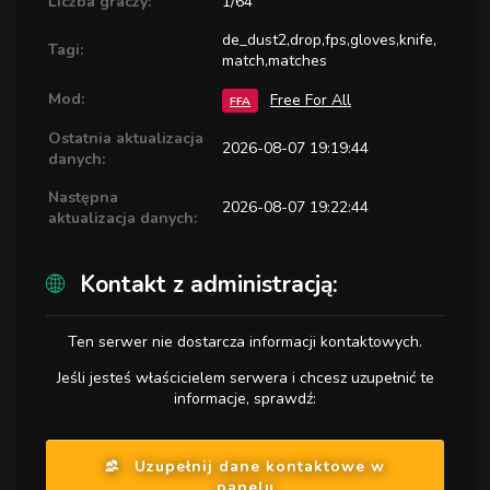
Liczba graczy:
1/64
de_dust2,drop,fps,gloves,knife,
Tagi:
match,matches
Mod:
Free For All
FFA
Ostatnia aktualizacja
2026-08-07 19:19:44
danych:
Następna
2026-08-07 19:22:44
aktualizacja danych:
Kontakt z administracją:
Ten serwer nie dostarcza informacji kontaktowych.
Jeśli jesteś właścicielem serwera i chcesz uzupełnić te
informacje, sprawdź:
Uzupełnij dane kontaktowe w
panelu