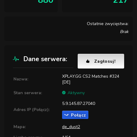
880
217
Ostatnie zwycięstwa:
Brak
Dane serwera:
Zagłosuj!
XPLAY.GG CS2 Matches #324
Nazwa:
[DE]
Stan serwera:
Aktywny
5.9.145.87:27040
Adres IP (Połącz):
Połącz
Mapa:
de_dust2