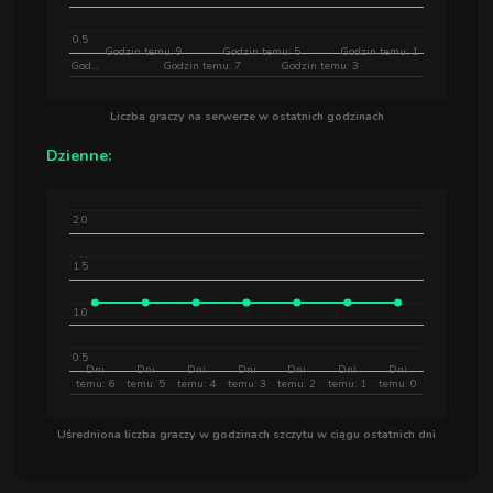
0.5
Godzin temu: 9
Godzin temu: 5
Godzin temu: 1
God…
Godzin temu: 7
Godzin temu: 3
Liczba graczy na serwerze w ostatnich godzinach
Dzienne:
2.0
1.5
1.0
0.5
Dni
Dni
Dni
Dni
Dni
Dni
Dni
temu: 6
temu: 5
temu: 4
temu: 3
temu: 2
temu: 1
temu: 0
Uśredniona liczba graczy w godzinach szczytu w ciągu ostatnich dni