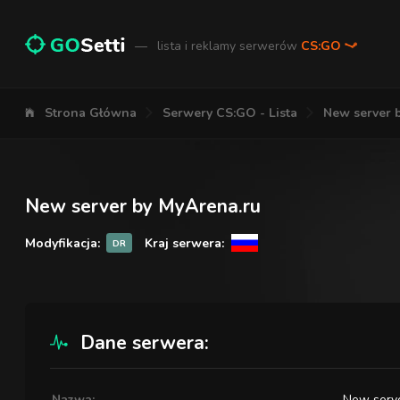
—
lista i reklamy serwerów
CS:GO
Strona Główna
Serwery CS:GO - Lista
New server b
New server by MyArena.ru
Modyfikacja:
Kraj serwera:
DR
Dane serwera:
Nazwa:
New serve