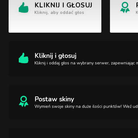
KLIKNIJ I GŁOSUJ
Kliknij, aby oddać głos
Kliknij i głosuj
Kliknij i oddaj głos na wybrany serwer, zapewniają
Postaw skiny
Wymień swoje skiny na duże ilości punktów! Weź udz