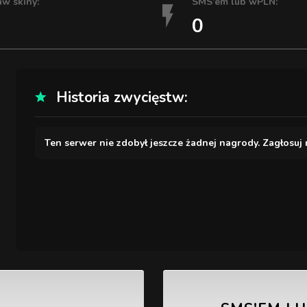
aw skiny:
SMS'em lub wPLN:
0
Historia zwycięstw:
Ten serwer nie zdobył jeszcze żadnej nagrody. Zagłosuj