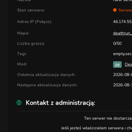
Stan serwera:
Serwer
Adres IP (Połącz):
46.174.55
Mapa:
deathrun_c
Liczba graczy:
0/50
Tagi:
empty,sec
Mod:
Dea
DR
Ostatnia aktualizacja danych:
2026-08-0
Następna aktualizacja danych:
2026-08-1
Kontakt z administracją:
Ten serwer nie dostarcza
Jeśli jesteś właścicielem serwera i ch