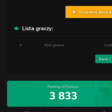
Uzupełnij dane 
Lista graczy:
#
Nick gracza
Licz
Zwiń /
Ranking GOSetti.pl:
3 833