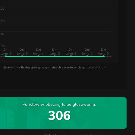
.00
.75
.50
.25
Dni
Dni
Dni
Dni
Dni
Dni
Dni
temu: 6
temu: 5
temu: 4
temu: 3
temu: 2
temu: 1
temu: 0
Uśredniona liczba graczy w godzinach szczytu w ciągu ostatnich dni
Punktów w obecnej turze głosowania:
306