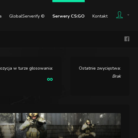
a
GlobalServerify ©
Serwery CS:GO
Kontakt
ozycja w turze głosowania:
Ostatnie zwycięstwa:
∞
Brak