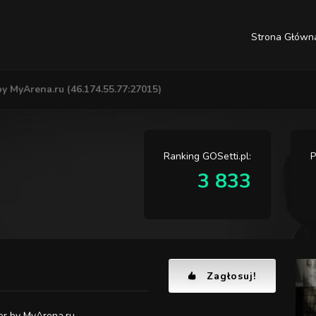
Strona Główn
y MyArena.ru (46.174.55.77:27015)
Ranking GOSetti.pl:
P
3 833
Zagłosuj!
r by MyArena.ru