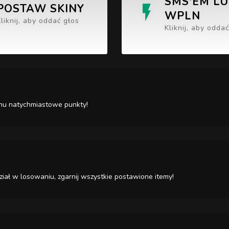
SMS'EM L
POSTAW SKINY
WPLN
Kliknij, aby oddać głos
Kliknij, aby odda
c mu natychmiastowe punkty!
iał w losowaniu, zgarnij wszystkie postawione itemy!