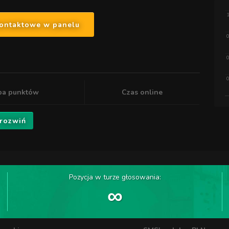
1
kontaktowe w panelu
0
0
0
ba punktów
Czas online
 rozwiń
Pozycja w turze głosowania:
∞