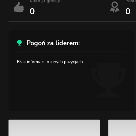
Kliknij i głosuj:
Post
0
0
Pogoń za liderem:
Brak informacji o innych pozycjach