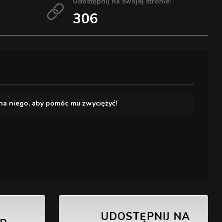
Udostępnij na swojej stronie:
306
 na niego, aby pomóc mu zwyciężyć!
UDOSTĘPNIJ NA