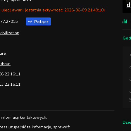
d
 uległ awarii (ostatnia aktywność: 2026-06-09 21:49:10)
.77:27015
Połącz
ivilization
God
ure
1
thrun
0
6 22:16:11
0
3 22:16:11
0
G
 informacji kontaktowych.
Dzi
cesz uzupełnić te informacje, sprawdź: