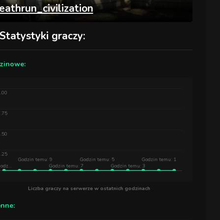
eathrun_civilization
Statystyki graczy:
zinowe:
.00
.75
.50
.25
Godzin temu: 9
Godzin temu: 5
Godzin temu: 1
odz…
Godzin temu: 7
Godzin temu: 3
Liczba graczy na serwerze w ostatnich godzinach
enne: