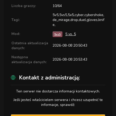
Liczba graczy:
10/64
5v5,5vs5,5x5,cyber,cybershoke,
Tagi:
de_mirage,drop,duel,gloves,knif
e,
Mod:
5 vs. 5
5vs5
Ostatnia aktualizacja
2026-08-08 20:50:43
danych:
Następna
2026-08-08 20:53:43
aktualizacja danych:
Kontakt z administracją:
Ten serwer nie dostarcza informacji kontaktowych.
Jeśli jesteś właścicielem serwera i chcesz uzupełnić te
informacje, sprawdź: