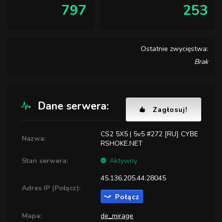
797
253
Ostatnie zwycięstwa:
Brak
Dane serwera:
Zagłosuj!
CS2 5X5 | 5v5 #272 [RU] CYBE
Nazwa:
RSHOKE.NET
Stan serwera:
Aktywny
45.136.205.44:28045
Adres IP (Połącz):
Połącz
Mapa:
de_mirage