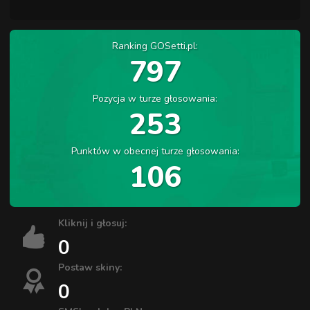
Ranking GOSetti.pl:
797
Pozycja w turze głosowania:
253
Punktów w obecnej turze głosowania:
106
Kliknij i głosuj:
0
Postaw skiny:
0