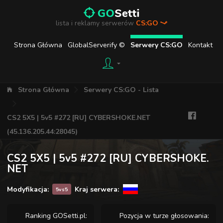
lista i reklamy serwerów
CS:GO
Strona Główna
GlobalServerify ©
Serwery CS:GO
Kontakt
Strona Główna
Serwery CS:GO - Lista
CS2 5X5 | 5v5 #272 [RU] CYBERSHOKE.NET
(45.136.205.44:28045)
CS2 5X5 | 5v5 #272 [RU] CYBERSHOKE.
NET
Modyfikacja:
Kraj serwera:
5vs5
Ranking GOSetti.pl:
Pozycja w turze głosowania: