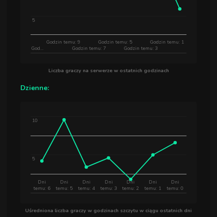
5
Godzin temu: 9
Godzin temu: 5
Godzin temu: 1
God…
Godzin temu: 7
Godzin temu: 3
Liczba graczy na serwerze w ostatnich godzinach
Dzienne:
10
5
Dni
Dni
Dni
Dni
Dni
Dni
Dni
temu: 6
temu: 5
temu: 4
temu: 3
temu: 2
temu: 1
temu: 0
Uśredniona liczba graczy w godzinach szczytu w ciągu ostatnich dni