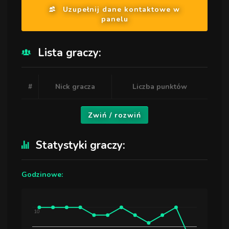
Uzupełnij dane kontaktowe w
panelu
Lista graczy:
#
Nick gracza
Liczba punktów
Zwiń / rozwiń
Statystyki graczy:
Godzinowe:
10