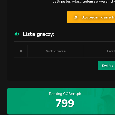
Jeśli jesteś właścicielem serwera i ch
Uzupełnij dane 
Lista graczy:
#
Nick gracza
Licz
Zwiń /
Ranking GOSetti.pl:
799