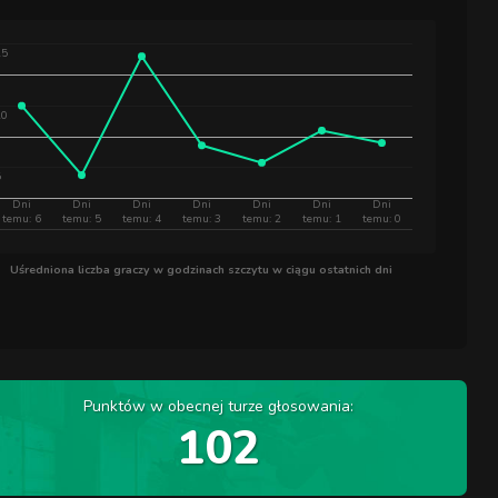
15
10
5
Dni
Dni
Dni
Dni
Dni
Dni
Dni
temu: 6
temu: 5
temu: 4
temu: 3
temu: 2
temu: 1
temu: 0
Uśredniona liczba graczy w godzinach szczytu w ciągu ostatnich dni
Punktów w obecnej turze głosowania:
102