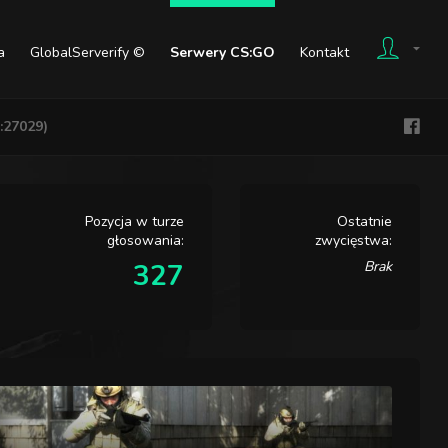
a
GlobalServerify ©
Serwery CS:GO
Kontakt
:27029)
Pozycja w turze
Ostatnie
głosowania:
zwycięstwa:
327
Brak