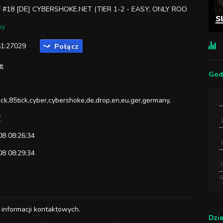
 #18 [DE] CYBERSHOKE.NET (TIER 1-2 - EASY, ONLY ROO
s
ny
61:27029
Połącz
ie
God
ick,85tick,cyber,cybershoke,de,drop,en,eu,ger,germany,
f
8 08:26:34
8 08:29:34
G
 informacji kontaktowych.
Dzi