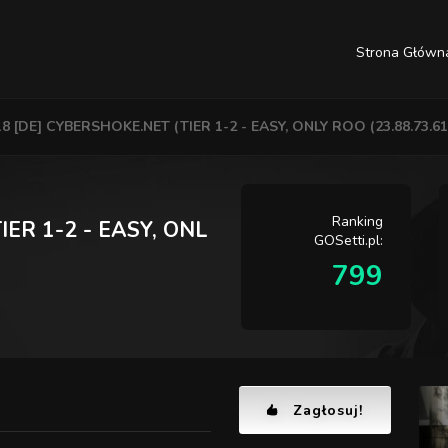
Strona Główn
8 [DE] CYBERSHOKE.NET (TIER 1-2 - EASY, ONLY ROO (23.88.73.61
Ranking
ER 1-2 - EASY, ONL
GOSetti.pl:
799
Zagłosuj!