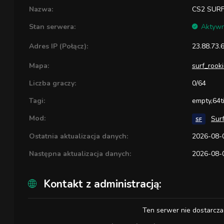
Nazwa:
CS2 SURF
Stan serwera:
Aktyw
Adres IP (Połącz):
23.88.73.
Mapa:
surf_rook
Liczba graczy:
0/64
Tagi:
empty,64t
Mod:
Sur
SF
Ostatnia aktualizacja danych:
2026-08-0
Następna aktualizacja danych:
2026-08-0
Kontakt z administracją:
Ten serwer nie dostarcza