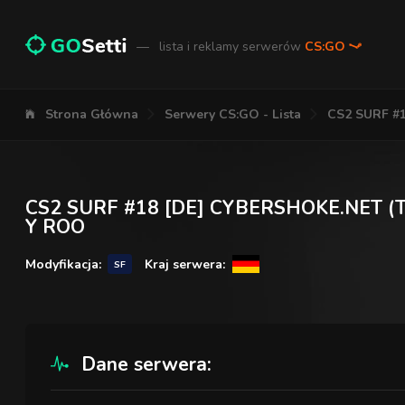
—
lista i reklamy serwerów
CS:GO
Strona Główna
Serwery CS:GO - Lista
CS2 SURF #1
CS2 SURF #18 [DE] CYBERSHOKE.NET (TI
Y ROO
Modyfikacja:
Kraj serwera:
SF
Dane serwera: