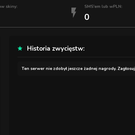
aw skiny:
SMS'em lub wPLN:
0
Historia zwycięstw:
Ten serwer nie zdobył jeszcze żadnej nagrody. Zagłosu