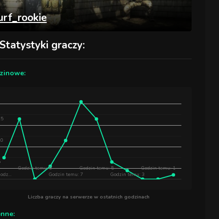
urf_rookie
Statystyki graczy:
zinowe:
15
10
5
Godzin temu: 9
Godzin temu: 5
Godzin temu: 1
odz…
Godzin temu: 7
Godzin temu: 3
Liczba graczy na serwerze w ostatnich godzinach
enne: