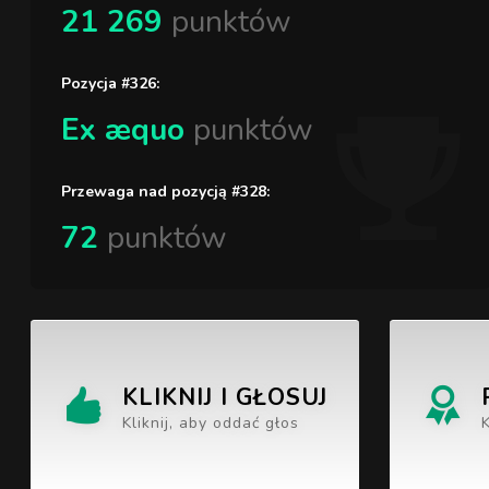
21 269
punktów
Pozycja #326:
Ex æquo
punktów
Przewaga nad pozycją #328:
72
punktów
KLIKNIJ I GŁOSUJ
Kliknij, aby oddać głos