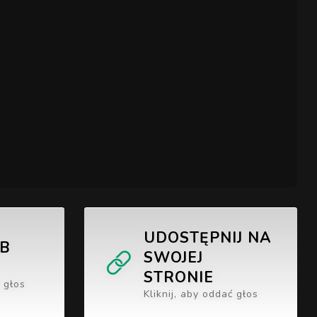
UDOSTĘPNIJ NA
UB
SWOJEJ
STRONIE
ć głos
Kliknij, aby oddać głos