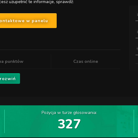
cesz uzupełnić te informacje, sprawdź:
kontaktowe w panelu
ba punktów
Czas online
 rozwiń
Pozycja w turze głosowania:
327