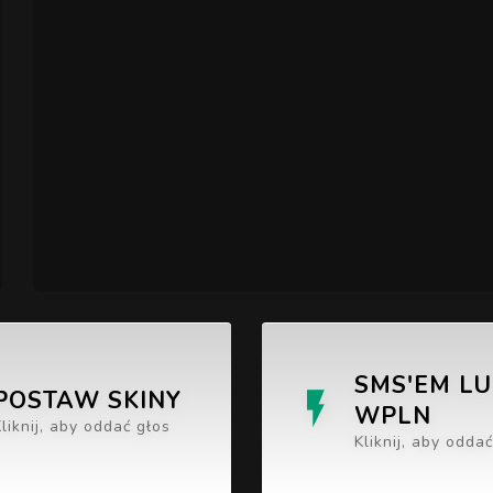
SMS'EM L
POSTAW SKINY
WPLN
Kliknij, aby oddać głos
Kliknij, aby odda