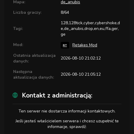
Mapa:
de_anubis
Liczba graczy:
8/64
128,128tick,cyber,cybershoke,d
Tagi:
e,de_anubis,drop,en,eu,ffa,ger,
ge
Mod:
Retakes Mod
RT
Ostatnia aktualizacja
2026-08-10 21:02:12
danych:
Następna
2026-08-10 21:05:12
aktualizacja danych:
Kontakt z administracją:
Ten serwer nie dostarcza informacji kontaktowych.
Jeśli jesteś właścicielem serwera i chcesz uzupełnić te
informacje, sprawdź: