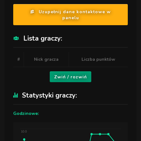
Uzupełnij dane kontaktowe w
panelu
Lista graczy:
#
Nick gracza
Liczba punktów
Zwiń / rozwiń
Statystyki graczy:
Godzinowe:
10.0