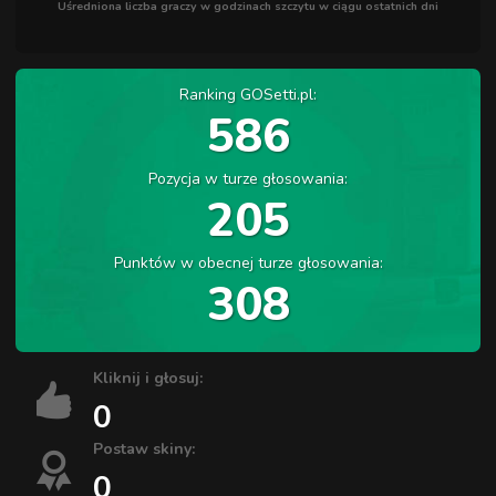
Uśredniona liczba graczy w godzinach szczytu w ciągu ostatnich dni
Ranking GOSetti.pl:
586
Pozycja w turze głosowania:
205
Punktów w obecnej turze głosowania:
308
Kliknij i głosuj:
0
Postaw skiny:
0