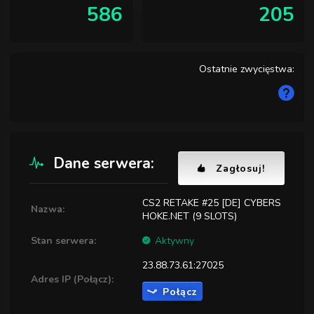
586
205
Ostatnie zwycięstwa:
Dane serwera:
Zagłosuj!
CS2 RETAKE #25 [DE] CYBERS
Nazwa:
HOKE.NET (9 SLOTS)
Stan serwera:
Aktywny
23.88.73.61:27025
Adres IP (Połącz):
Połącz