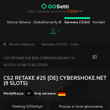
lista i reklamy serwerów
CS:GO
Strona Główna
GlobalServerify ©
Serwery CS:GO
Kontakt
Strona Główna
Serwery CS:GO - Lista
CS2 RETAKE #25 [DE] CYBERSHOKE.NET (9
SLOTS) (23.88.73.61:27025)
CS2 RETAKE #25 [DE] CYBERSHOKE.NET
(9 SLOTS)
Modyfikacja:
Kraj serwera:
RT
Ranking GOSetti.pl:
Pozycja w turze głosowania: