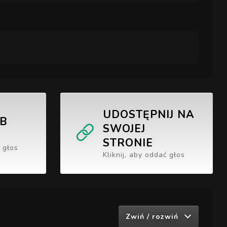
UDOSTĘPNIJ NA
UB
SWOJEJ
STRONIE
ć głos
Kliknij, aby oddać głos
Zwiń / rozwiń