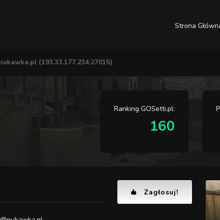
Strona Główn
ukawka.pl (193.33.177.234:27015)
Ranking GOSetti.pl:
P
160
Zagłosuj!
e@pukawka.pl