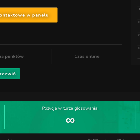
1
kontaktowe w panelu
0
0
0
ba punktów
Czas online
 rozwiń
Pozycja w turze głosowania:
∞