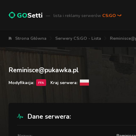
—
lista i reklamy serwerów
CS:GO
Strona Główna
Serwery CS:GO - Lista
Reminisce@p
Reminisce@pukawka.pl
Modyfikacja:
Kraj serwera:
FFA
Dane serwera:
Nazwa:
Reminisc