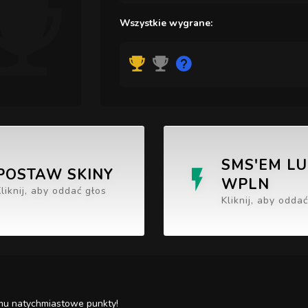
Wszystkie wygrane:
SMS'EM L
POSTAW SKINY
WPLN
Kliknij, aby oddać głos
Kliknij, aby odda
c mu natychmiastowe punkty!