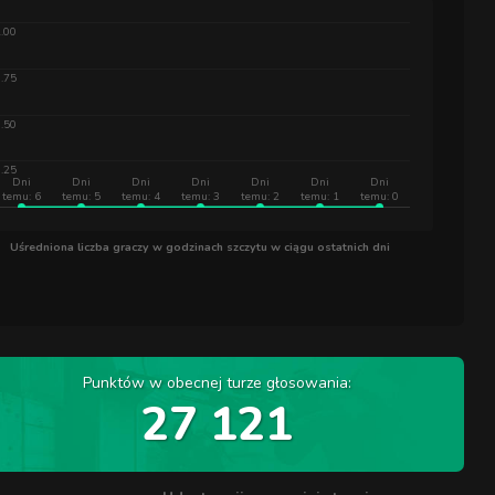
.00
.75
.50
.25
Dni
Dni
Dni
Dni
Dni
Dni
Dni
temu: 6
temu: 5
temu: 4
temu: 3
temu: 2
temu: 1
temu: 0
Uśredniona liczba graczy w godzinach szczytu w ciągu ostatnich dni
Punktów w obecnej turze głosowania:
27 121