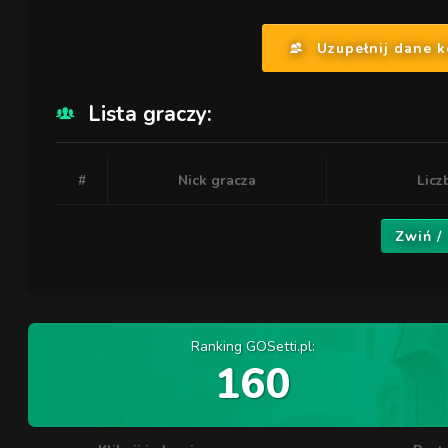
Uzupełnij dane 
Lista graczy:
#
Nick gracza
Licz
Zwiń /
Ranking GOSetti.pl:
160