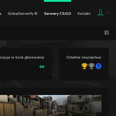
a
GlobalServerify ©
Serwery CS:GO
Kontakt
ozycja w turze głosowania:
Ostatnie zwycięstwa:
∞