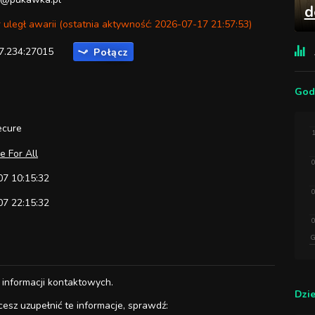
d
 uległ awarii (ostatnia aktywność: 2026-07-17 21:57:53)
7.234:27015
Połącz
God
ecure
1
e For All
0
7 10:15:32
0
7 22:15:32
0
G
 informacji kontaktowych.
Dzi
cesz uzupełnić te informacje, sprawdź: