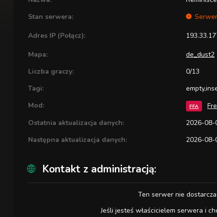
Stan serwera:
Serwer
Adres IP (Połącz):
193.33.17
Mapa:
de_dust2
Liczba graczy:
0/13
Tagi:
empty,ins
Mod:
Fre
FFA
Ostatnia aktualizacja danych:
2026-08-0
Następna aktualizacja danych:
2026-08-0
Kontakt z administracją:
Ten serwer nie dostarcza
Jeśli jesteś właścicielem serwera i ch