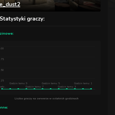
e_dust2
Statystyki graczy:
zinowe:
.00
.75
.50
.25
Godzin temu: 9
Godzin temu: 5
Godzin temu: 1
odz…
Godzin temu: 7
Godzin temu: 3
Liczba graczy na serwerze w ostatnich godzinach
enne: