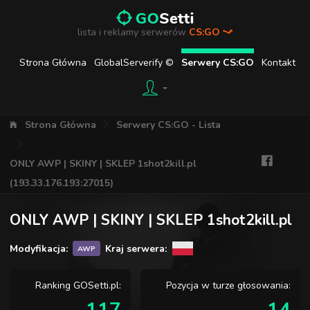
lista i reklamy serwerów
CS:GO
Strona Główna
GlobalServerify ©
Serwery CS:GO
Kontakt
Strona Główna
Serwery CS:GO - Lista
ONLY AWP | SKINY | SKLEP 1shot2kill.pl
(193.33.176.193:27015)
ONLY AWP | SKINY | SKLEP 1shot2kill.pl
Modyfikacja:
Kraj serwera:
AWP
Ranking GOSetti.pl:
Pozycja w turze głosowania: