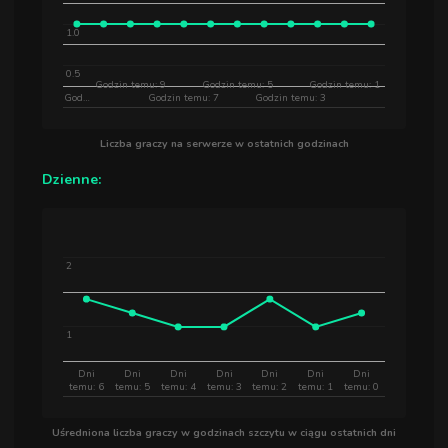
1.0
0.5
Godzin temu: 9
Godzin temu: 5
Godzin temu: 1
God…
Godzin temu: 7
Godzin temu: 3
Liczba graczy na serwerze w ostatnich godzinach
Dzienne:
2
1
Dni
Dni
Dni
Dni
Dni
Dni
Dni
temu: 6
temu: 5
temu: 4
temu: 3
temu: 2
temu: 1
temu: 0
Uśredniona liczba graczy w godzinach szczytu w ciągu ostatnich dni