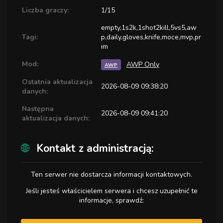
Liczba graczy:
1/15
empty,1s2k,1shot2kill,5vs5,aw
Tagi:
p,daily,gloves,knife,moce,mvp,pr
im
Mod:
AWP Only
AWP
Ostatnia aktualizacja
2026-08-09 09:38:20
danych:
Następna
2026-08-09 09:41:20
aktualizacja danych:
Kontakt z administracją:
Ten serwer nie dostarcza informacji kontaktowych.
Jeśli jesteś właścicielem serwera i chcesz uzupełnić te
informacje, sprawdź: