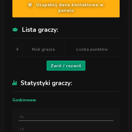
Uzupełnij dane kontaktowe w
panelu
Lista graczy:
#
Nick gracza
Liczba punktów
Zwiń / rozwiń
Statystyki graczy:
Godzinowe:
2.0
1.5