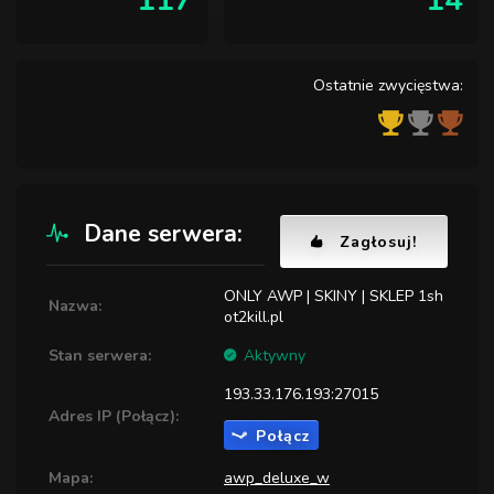
117
14
Ostatnie zwycięstwa:
Dane serwera:
Zagłosuj!
ONLY AWP | SKINY | SKLEP 1sh
Nazwa:
ot2kill.pl
Stan serwera:
Aktywny
193.33.176.193:27015
Adres IP (Połącz):
Połącz
Mapa:
awp_deluxe_w