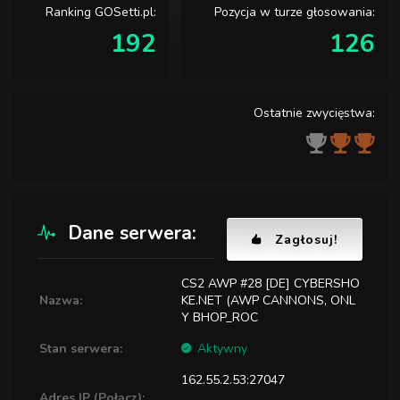
Ranking GOSetti.pl:
Pozycja w turze głosowania:
192
126
Ostatnie zwycięstwa:
Dane serwera:
Zagłosuj!
CS2 AWP #28 [DE] CYBERSHO
Nazwa:
KE.NET (AWP CANNONS, ONL
Y BHOP_ROC
Stan serwera:
Aktywny
162.55.2.53:27047
Adres IP (Połącz):