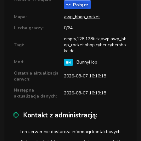
Połącz
Mapa:
awp_bhop_rocket
Liczba graczy:
0/64
empty,128,128tick,awp,awp_bh
Tagi:
op_rocket,bhop,cyber,cybersho
ke,de,
Mod:
BunnyHop
BH
Ostatnia aktualizacja
2026-08-07 16:16:18
danych:
Następna
2026-08-07 16:19:18
aktualizacja danych:
Kontakt z administracją:
Ten serwer nie dostarcza informacji kontaktowych.