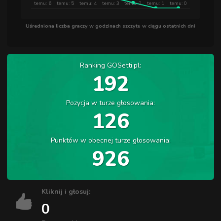
temu: 6
temu: 5
temu: 4
temu: 3
temu: 2
temu: 1
temu: 0
Uśredniona liczba graczy w godzinach szczytu w ciągu ostatnich dni
Ranking GOSetti.pl:
192
Pozycja w turze głosowania:
126
Punktów w obecnej turze głosowania:
926
Kliknij i głosuj:
0