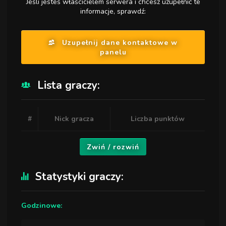
Jeśli jesteś właścicielem serwera i chcesz uzupełnić te
informacje, sprawdź:
Uzupełnij dane kontaktowe w
panelu
Lista graczy:
#
Nick gracza
Liczba punktów
Zwiń / rozwiń
Statystyki graczy:
Godzinowe: