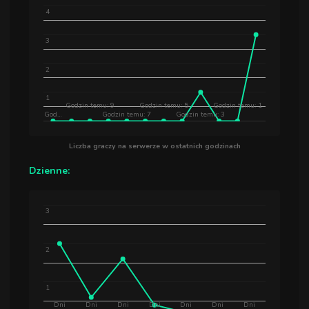
4
3
2
1
Godzin temu: 9
Godzin temu: 5
Godzin temu: 1
God…
Godzin temu: 7
Godzin temu: 3
Liczba graczy na serwerze w ostatnich godzinach
Dzienne:
3
2
1
Dni
Dni
Dni
Dni
Dni
Dni
Dni