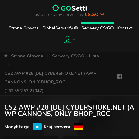
lista i reklamy serwerów
CS:GO
Strona Główna
GlobalServerify ©
Serwery CS:GO
Kontakt
Strona Główna
Serwery CS:GO - Lista
CS2 AWP #28 [DE] CYBERSHOKE.NET (AWP
CANNONS, ONLY BHOP_ROC
(162.55.2.53:27047)
CS2 AWP #28 [DE] CYBERSHOKE.NET (A
WP CANNONS, ONLY BHOP_ROC
Modyfikacja:
Kraj serwera:
BH