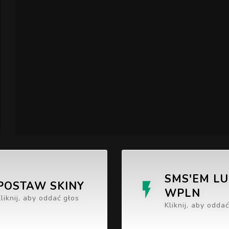
SMS'EM L
POSTAW SKINY
WPLN
Kliknij, aby oddać głos
Kliknij, aby odda