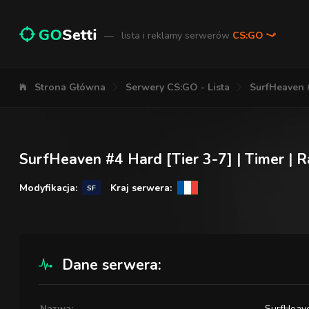
—
lista i reklamy serwerów
CS:GO
Strona Główna
Serwery CS:GO - Lista
SurfHeaven #
SurfHeaven #4 Hard [Tier 3-7] | Timer | 
Modyfikacja:
Kraj serwera:
SF
Dane serwera:
Nazwa:
SurfHeave