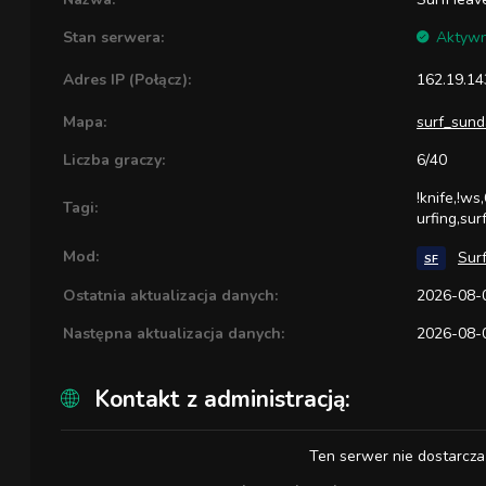
Stan serwera:
Aktyw
Adres IP (Połącz):
162.19.14
Mapa:
surf_sund
Liczba graczy:
6/40
!knife,!ws
Tagi:
urfing,sur
Mod:
Sur
SF
Ostatnia aktualizacja danych:
2026-08-0
Następna aktualizacja danych:
2026-08-0
Kontakt z administracją:
Ten serwer nie dostarcza