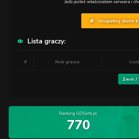
Jeśli jesteś właścicielem serwera i ch
Uzupełnij dane 
Lista graczy:
#
Nick gracza
Licz
Zwiń /
Ranking GOSetti.pl:
770