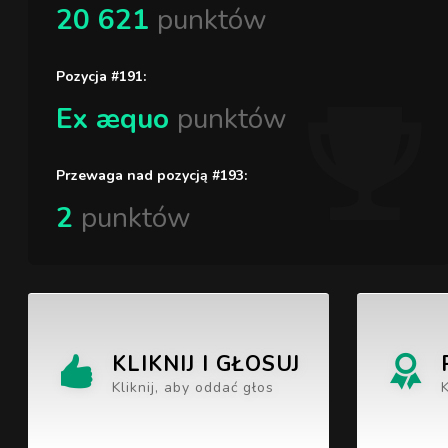
20 621
punktów
Pozycja #191:
Ex æquo
punktów
Przewaga nad pozycją #193:
2
punktów
KLIKNIJ I GŁOSUJ
Kliknij, aby oddać głos