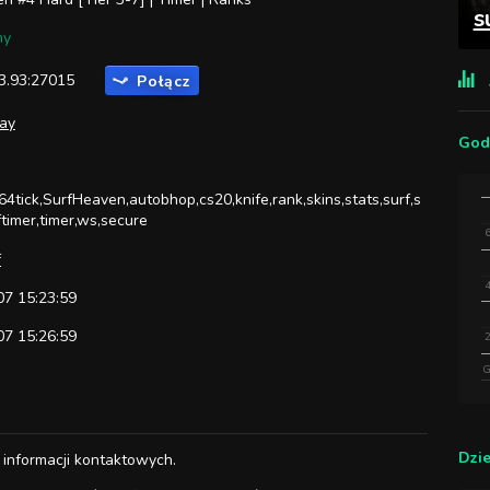
s
ny
3.93:27015
Połącz
ay
God
,64tick,SurfHeaven,autobhop,cs20,knife,rank,skins,stats,surf,s
ftimer,timer,ws,secure
f
7 15:23:59
7 15:26:59
G
Dzi
 informacji kontaktowych.