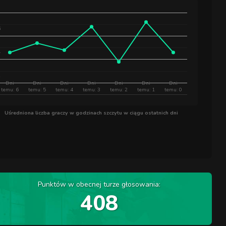
6
4
2
Dni
Dni
Dni
Dni
Dni
Dni
Dni
temu: 6
temu: 5
temu: 4
temu: 3
temu: 2
temu: 1
temu: 0
Uśredniona liczba graczy w godzinach szczytu w ciągu ostatnich dni
Punktów w obecnej turze głosowania:
408