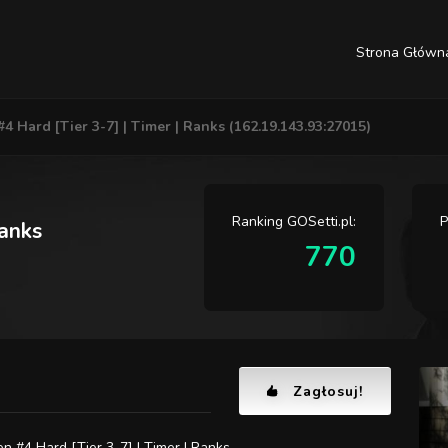
Strona Główn
4 Hard [Tier 3-7] | Timer | Ranks (162.19.143.93:27015)
Ranking GOSetti.pl:
P
Ranks
770
Zagłosuj!
n #4 Hard [Tier 3-7] | Timer | Ranks