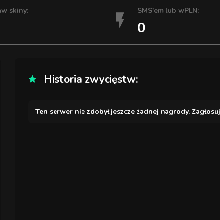
aw skiny:
SMS'em lub wPLN:
0
Historia zwycięstw:
Ten serwer nie zdobył jeszcze żadnej nagrody. Zagłosu