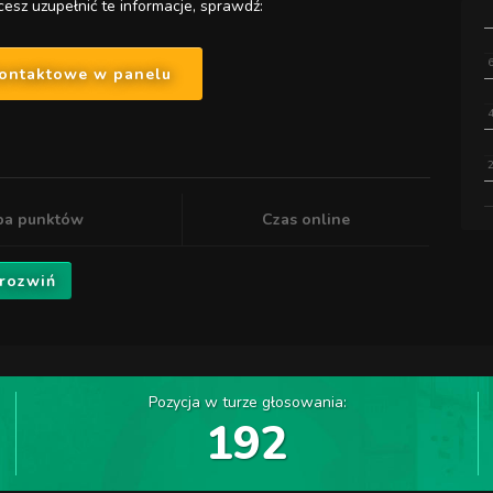
cesz uzupełnić te informacje, sprawdź:
kontaktowe w panelu
ba punktów
Czas online
 rozwiń
Pozycja w turze głosowania:
192