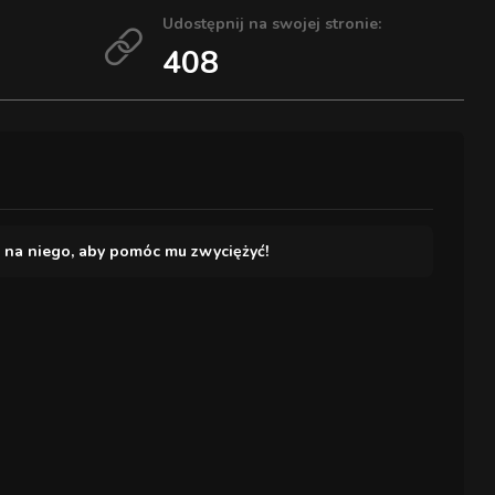
Udostępnij na swojej stronie:
408
j na niego, aby pomóc mu zwyciężyć!