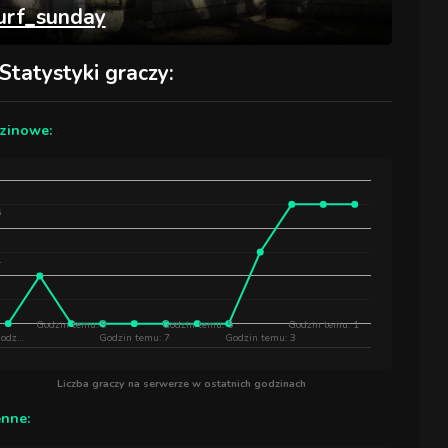
urf_sunday
Statystyki graczy:
zinowe:
6
4
2
Godzin temu: 9
Godzin temu: 5
Godzin temu: 1
odz…
Godzin temu: 7
Godzin temu: 3
Liczba graczy na serwerze w ostatnich godzinach
enne: