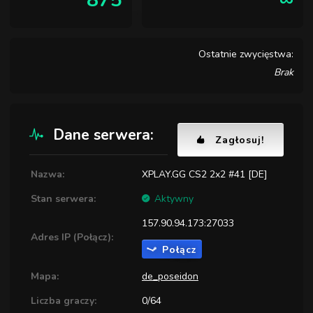
875
∞
Ostatnie zwycięstwa:
Brak
Dane serwera:
Zagłosuj!
Nazwa:
XPLAY.GG CS2 2x2 #41 [DE]
Stan serwera:
Aktywny
157.90.94.173:27033
Adres IP (Połącz):
Połącz
Mapa:
de_poseidon
Liczba graczy:
0/64