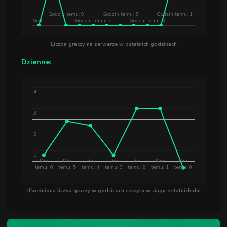
Godzin temu: 9
Godzin temu: 5
Godzin temu: 1
God…
Godzin temu: 7
Godzin temu: 3
Liczba graczy na serwerze w ostatnich godzinach
Dzienne:
4
3
2
1
Dni
Dni
Dni
Dni
Dni
Dni
Dni
temu: 6
temu: 5
temu: 4
temu: 3
temu: 2
temu: 1
temu: 0
Uśredniona liczba graczy w godzinach szczytu w ciągu ostatnich dni