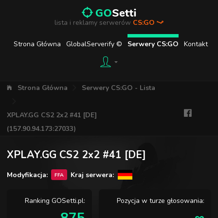
lista i reklamy serwerów
CS:GO
Strona Główna
GlobalServerify ©
Serwery CS:GO
Kontakt
Strona Główna
Serwery CS:GO - Lista
XPLAY.GG CS2 2x2 #41 [DE]
(157.90.94.173:27033)
XPLAY.GG CS2 2x2 #41 [DE]
Modyfikacja:
Kraj serwera:
FFA
Ranking GOSetti.pl:
Pozycja w turze głosowania: