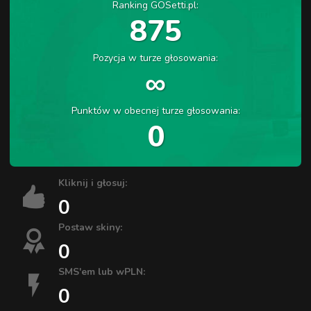
Ranking GOSetti.pl:
875
Pozycja w turze głosowania:
∞
Punktów w obecnej turze głosowania:
0
Kliknij i głosuj:
0
Postaw skiny:
0
SMS'em lub wPLN:
0