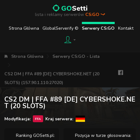
lista i reklamy serwerów
CS:GO
Strona Główna
GlobalServerify ©
Serwery CS:GO
Kontakt
Strona Główna
Serwery CS:GO - Lista
CS2 DM | FFA #89 [DE] CYBERSHOKE.NET (20
SLOTS) (157.90.1.110:27020)
CS2 DM | FFA #89 [DE] CYBERSHOKE.NE
T (20 SLOTS)
Modyfikacja:
Kraj serwera:
FFA
Ranking GOSetti.pl:
Pozycja w turze głosowania: