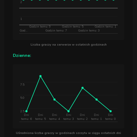
2
1
Godzin temu: 9
Godzin temu: 5
Godzin temu: 1
God…
Godzin temu: 7
Godzin temu: 3
Liczba graczy na serwerze w ostatnich godzinach
Dzienne:
7.5
5.0
2.5
Dni
Dni
Dni
Dni
Dni
Dni
Dni
temu: 6
temu: 5
temu: 4
temu: 3
temu: 2
temu: 1
temu: 0
Uśredniona liczba graczy w godzinach szczytu w ciągu ostatnich dni