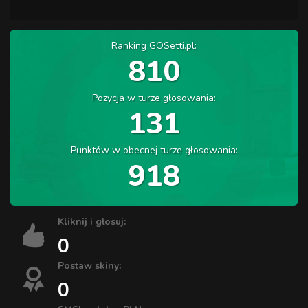
Ranking GOSetti.pl:
810
Pozycja w turze głosowania:
131
Punktów w obecnej turze głosowania:
918
Kliknij i głosuj:
0
Postaw skiny:
0