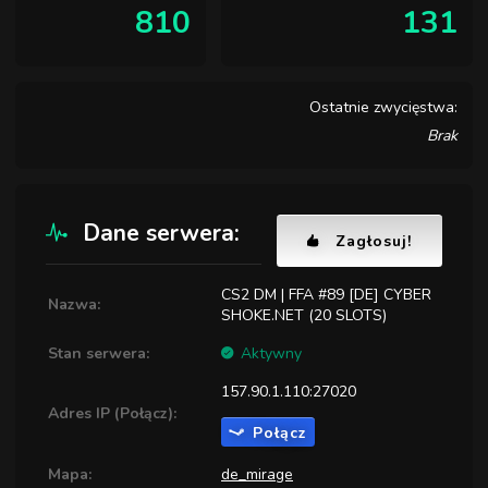
810
131
Ostatnie zwycięstwa:
Brak
Dane serwera:
Zagłosuj!
CS2 DM | FFA #89 [DE] CYBER
Nazwa:
SHOKE.NET (20 SLOTS)
Stan serwera:
Aktywny
157.90.1.110:27020
Adres IP (Połącz):
Połącz
Mapa:
de_mirage