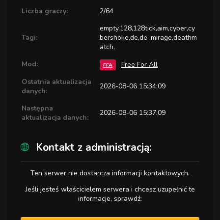
Liczba graczy:
2/64
empty,128,128tick,aim,cyber,cy
Tagi:
bershoke,de,de_mirage,deathm
atch,
Mod:
Free For All
FFA
Ostatnia aktualizacja
2026-08-06 15:34:09
danych:
Następna
2026-08-06 15:37:09
aktualizacja danych:
Kontakt z administracją:
Ten serwer nie dostarcza informacji kontaktowych.
Jeśli jesteś właścicielem serwera i chcesz uzupełnić te
informacje, sprawdź: