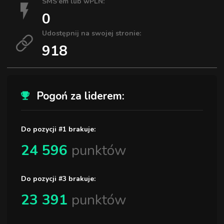
SMS'em lub wPLN:
0
Udostępnij na swojej stronie:
918
Pogoń za liderem:
Do pozycji #1 brakuje:
24 596
punktów
Do pozycji #3 brakuje:
23 391
punktów