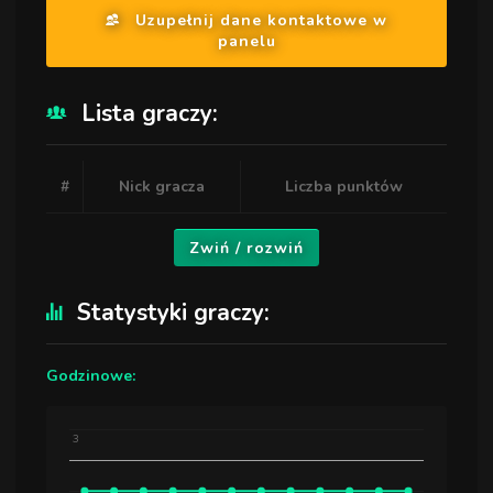
Uzupełnij dane kontaktowe w
panelu
Lista graczy:
#
Nick gracza
Liczba punktów
Zwiń / rozwiń
Statystyki graczy:
Godzinowe:
3