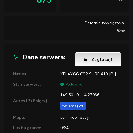
873
∞
Ostatnie zwycięstwa:
Brak
Dane serwera:
Zagłosuj!
Nazwa:
XPLAY.GG CS2 SURF #10 [PL]
Stan serwera:
Aktywny
149.50.101.14:27036
Adres IP (Połącz):
Połącz
Mapa:
surf_hopi_easy
Liczba graczy:
0/64