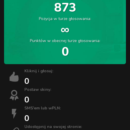
873
Pozycja w turze głosowania:
∞
Punktów w obecnej turze głosowania:
0
Kliknij i głosuj:
0
Postaw skiny:
0
SMS'em lub wPLN:
0
Udostępnij na swojej stronie: