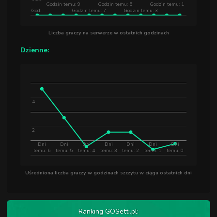
Godzin temu: 9
Godzin temu: 5
Godzin temu: 1
God…
Godzin temu: 7
Godzin temu: 3
Liczba graczy na serwerze w ostatnich godzinach
Dzienne:
4
2
Dni
Dni
Dni
Dni
Dni
Dni
Dni
temu: 6
temu: 5
temu: 4
temu: 3
temu: 2
temu: 1
temu: 0
Uśredniona liczba graczy w godzinach szczytu w ciągu ostatnich dni
Ranking GOSetti.pl: