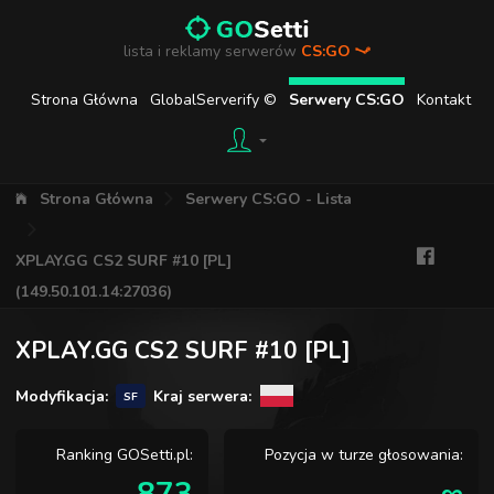
lista i reklamy serwerów
CS:GO
Strona Główna
GlobalServerify ©
Serwery CS:GO
Kontakt
Strona Główna
Serwery CS:GO - Lista
XPLAY.GG CS2 SURF #10 [PL]
(149.50.101.14:27036)
XPLAY.GG CS2 SURF #10 [PL]
Modyfikacja:
Kraj serwera:
SF
Ranking GOSetti.pl:
Pozycja w turze głosowania: