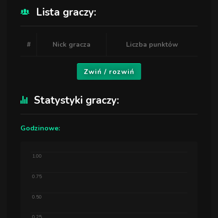
Lista graczy:
#
Nick gracza
Liczba punktów
Zwiń / rozwiń
Statystyki graczy:
Godzinowe:
1.00
0.75
0.50
0.25