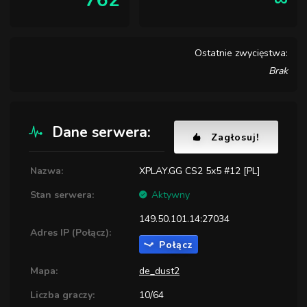
762
∞
Ostatnie zwycięstwa:
Brak
Dane serwera:
Zagłosuj!
Nazwa:
XPLAY.GG CS2 5x5 #12 [PL]
Stan serwera:
Aktywny
149.50.101.14:27034
Adres IP (Połącz):
Połącz
Mapa:
de_dust2
Liczba graczy:
10/64