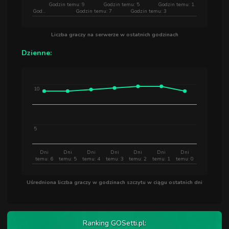
Godzin temu: 9
Godzin temu: 5
Godzin temu: 1
God…
Godzin temu: 7
Godzin temu: 3
Liczba graczy na serwerze w ostatnich godzinach
Dzienne:
10
5
Dni
Dni
Dni
Dni
Dni
Dni
Dni
temu: 6
temu: 5
temu: 4
temu: 3
temu: 2
temu: 1
temu: 0
Uśredniona liczba graczy w godzinach szczytu w ciągu ostatnich dni
Ranking GOSetti.pl: