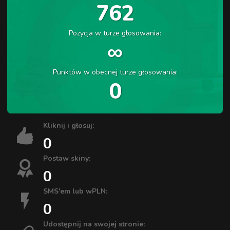
762
Pozycja w turze głosowania:
∞
Punktów w obecnej turze głosowania:
0
Kliknij i głosuj:
0
Postaw skiny:
0
SMS'em lub wPLN:
0
Udostępnij na swojej stronie: