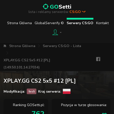
lista i reklamy serwerów
CS:GO
Strona Główna
GlobalServerify ©
Serwery CS:GO
Kontakt
Strona Główna
Serwery CS:GO - Lista
XPLAY.GG CS2 5x5 #12 [PL]
(149.50.101.14:27034)
XPLAY.GG CS2 5x5 #12 [PL]
Modyfikacja:
Kraj serwera:
5vs5
Ranking GOSetti.pl:
Pozycja w turze głosowania: