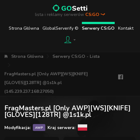
lista i reklamy serwerów
CS:GO
Strona Główna
GlobalServerify ©
Serwery CS:GO
Kontakt
Strona Główna
Serwery CS:GO - Lista
FragMasters.pl [Only AWP][WS][KNIFE]
[GLOVES][128TR] @1s1k.pl
(145.239.237.168:27050)
FragMasters.pl [Only AWP][WS][KNIFE]
[GLOVES][128TR] @1s1k.pl
Modyfikacja:
Kraj serwera:
AWP