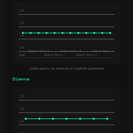
2.0
1.5
1.0
0.5
Godzin temu: 9
Godzin temu: 5
Godzin temu: 1
God…
Godzin temu: 7
Godzin temu: 3
Liczba graczy na serwerze w ostatnich godzinach
Dzienne:
2.0
1.5
1.0