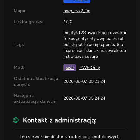
Mapa:
awp_zvk2_fm
Liczba graczy:
1/20
empty,!,128,awp,drop,gloves,kni
fe,kosy,only,only awp,pasha,pl,
Tagi:
polish,polski,pompa,pompatea
m,premium,skin,skins,spyrek,tea
m,tr,vip,ws,secure
Mod:
AWP Only
AWP
Ostatnia aktualizacja
2026-08-07 05:21:24
danych:
Następna
2026-08-07 05:24:24
aktualizacja danych:
Kontakt z administracją:
Ten serwer nie dostarcza informacji kontaktowych.