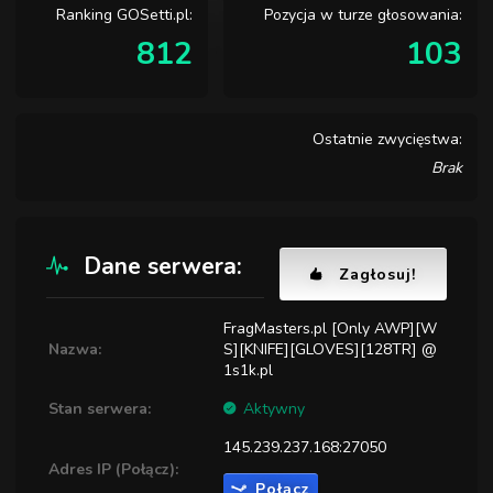
Ranking GOSetti.pl:
Pozycja w turze głosowania:
812
103
Ostatnie zwycięstwa:
Brak
Dane serwera:
Zagłosuj!
FragMasters.pl [Only AWP][W
Nazwa:
S][KNIFE][GLOVES][128TR] @
1s1k.pl
Stan serwera:
Aktywny
145.239.237.168:27050
Adres IP (Połącz):
Połącz