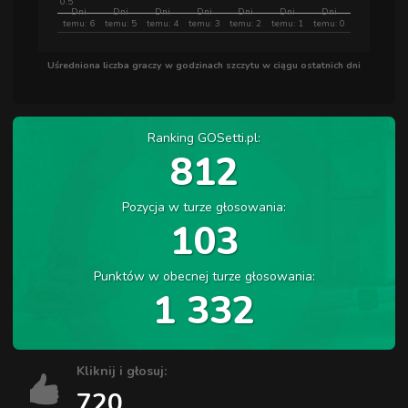
0.5
Dni
Dni
Dni
Dni
Dni
Dni
Dni
temu: 6
temu: 5
temu: 4
temu: 3
temu: 2
temu: 1
temu: 0
Uśredniona liczba graczy w godzinach szczytu w ciągu ostatnich dni
Ranking GOSetti.pl:
812
Pozycja w turze głosowania:
103
Punktów w obecnej turze głosowania:
1 332
Kliknij i głosuj:
720