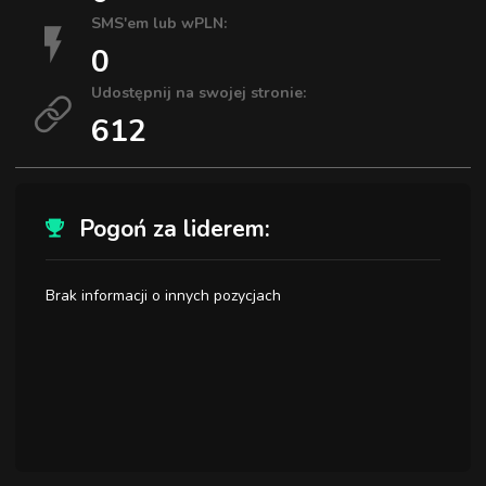
SMS'em lub wPLN:
0
Udostępnij na swojej stronie:
612
Pogoń za liderem:
Brak informacji o innych pozycjach