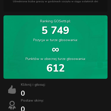
Uśredniona liczba graczy w godzinach szczytu w ciągu ostatnich dni
Ranking GOSetti.pl:
5 749
Pozycja w turze głosowania:
∞
Punktów w obecnej turze głosowania:
612
Kliknij i głosuj:
0
Postaw skiny:
0