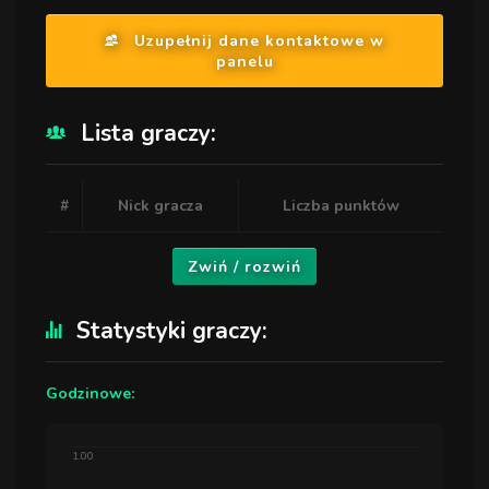
Uzupełnij dane kontaktowe w
panelu
Lista graczy:
#
Nick gracza
Liczba punktów
Zwiń / rozwiń
Statystyki graczy:
Godzinowe:
1.00