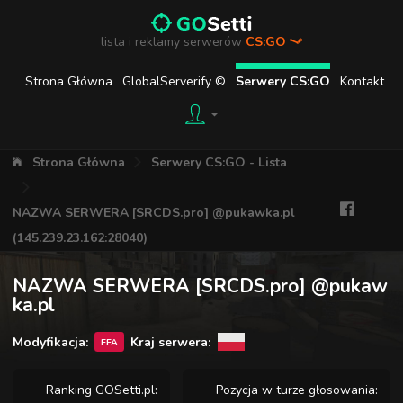
lista i reklamy serwerów
CS:GO
Strona Główna
GlobalServerify ©
Serwery CS:GO
Kontakt
Strona Główna
Serwery CS:GO - Lista
NAZWA SERWERA [SRCDS.pro] @pukawka.pl
(145.239.23.162:28040)
NAZWA SERWERA [SRCDS.pro] @pukaw
ka.pl
Modyfikacja:
Kraj serwera:
FFA
Ranking GOSetti.pl:
Pozycja w turze głosowania: