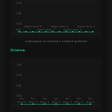
0.75
0.50
0.25
Godzin temu: 9
Godzin temu: 5
Godzin temu: 1
God…
Godzin temu: 7
Godzin temu: 3
Liczba graczy na serwerze w ostatnich godzinach
Dzienne:
1.00
0.75
0.50
0.25
Dni
Dni
Dni
Dni
Dni
Dni
Dni
temu: 6
temu: 5
temu: 4
temu: 3
temu: 2
temu: 1
temu: 0