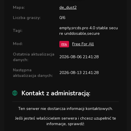
Mapa:
de_dust2
Liczba graczy:
0/6
empty,srcds.pro 4.0 stable secu
Tagi:
re unddosable,secure
Mod:
Free For All
FFA
Ostatnia aktualizacja
2026-08-06 21:41:28
danych:
Następna
2026-08-13 21:41:28
aktualizacja danych:
Kontakt z administracją:
Ten serwer nie dostarcza informacji kontaktowych.
Jeśli jesteś właścicielem serwera i chcesz uzupełnić te
informacje, sprawdź: