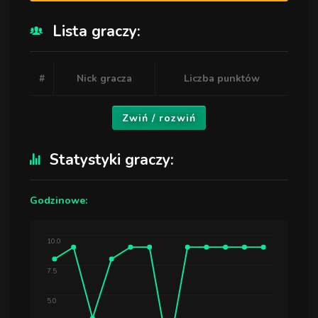
Lista graczy:
#
Nick gracza
Liczba punktów
Zwiń / rozwiń
Statystyki graczy:
Godzinowe:
10.0
7.5
5.0