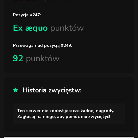
Pozycja #247:
Ex æquo
punktów
Przewaga nad pozycją #249:
92
punktów
Historia zwycięstw:
Ten serwer nie zdobył jeszcze żadnej nagrody.
Zagłosuj na niego, aby pomóc mu zwyciężyć!