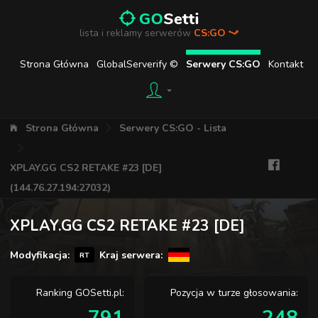
lista i reklamy serwerów
CS:GO
Strona Główna
GlobalServerify ©
Serwery CS:GO
Kontakt
Strona Główna
Serwery CS:GO - Lista
XPLAY.GG CS2 RETAKE #23 [DE]
(144.76.27.194:27032)
XPLAY.GG CS2 RETAKE #23 [DE]
Modyfikacja:
Kraj serwera:
RT
Ranking GOSetti.pl:
Pozycja w turze głosowania: