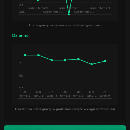
2.5
Godzin temu: 9
Godzin temu: 5
Godzin temu: 1
God…
Godzin temu: 7
Godzin temu: 3
Liczba graczy na serwerze w ostatnich godzinach
Dzienne:
7.5
5.0
2.5
Dni
Dni
Dni
Dni
Dni
Dni
Dni
temu: 6
temu: 5
temu: 4
temu: 3
temu: 2
temu: 1
temu: 0
Uśredniona liczba graczy w godzinach szczytu w ciągu ostatnich dni