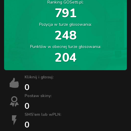
Ranking GOSetti.pl:
791
Pozycja w turze głosowania:
248
Punktów w obecnej turze głosowania:
204
Kliknij i głosuj:
0
Postaw skiny:
0
SMS'em lub wPLN:
0