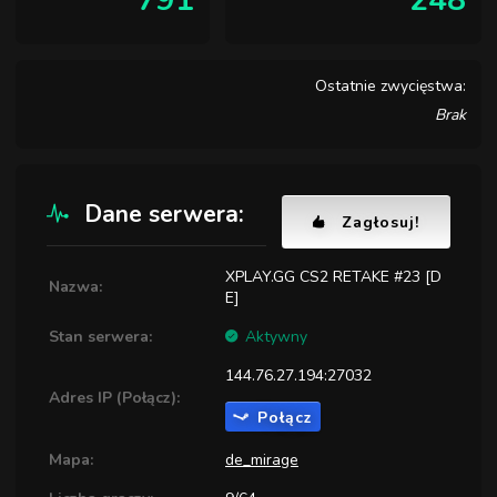
791
248
Ostatnie zwycięstwa:
Brak
Dane serwera:
Zagłosuj!
XPLAY.GG CS2 RETAKE #23 [D
Nazwa:
E]
Stan serwera:
Aktywny
144.76.27.194:27032
Adres IP (Połącz):
Połącz
Mapa:
de_mirage