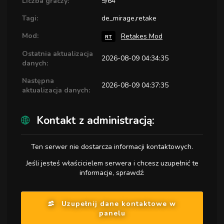
Liczba graczy:
9/64
Tagi:
de_mirage,retake
Mod:
Retakes Mod
RT
Ostatnia aktualizacja
2026-08-09 04:34:35
danych:
Następna
2026-08-09 04:37:35
aktualizacja danych:
Kontakt z administracją:
Ten serwer nie dostarcza informacji kontaktowych.
Jeśli jesteś właścicielem serwera i chcesz uzupełnić te
informacje, sprawdź:
Uzupełnij dane kontaktowe w
panelu