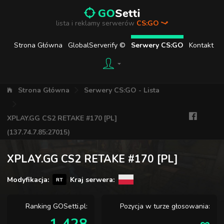
lista i reklamy serwerów
CS:GO
Strona Główna
GlobalServerify ©
Serwery CS:GO
Kontakt
Strona Główna
Serwery CS:GO - Lista
XPLAY.GG CS2 RETAKE #170 [PL]
(137.74.7.85:27015)
XPLAY.GG CS2 RETAKE #170 [PL]
Modyfikacja:
Kraj serwera:
RT
Ranking GOSetti.pl:
Pozycja w turze głosowania: