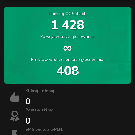
Ranking GOSetti.pl:
1 428
Pozycja w turze głosowania:
∞
Punktów w obecnej turze głosowania:
408
Kliknij i głosuj:
0
Postaw skiny:
0
SMS'em lub wPLN: