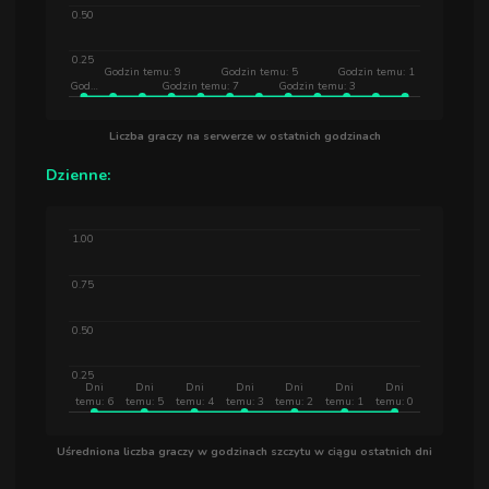
0.50
0.25
Godzin temu: 9
Godzin temu: 5
Godzin temu: 1
God…
Godzin temu: 7
Godzin temu: 3
Liczba graczy na serwerze w ostatnich godzinach
Dzienne:
1.00
0.75
0.50
0.25
Dni
Dni
Dni
Dni
Dni
Dni
Dni
temu: 6
temu: 5
temu: 4
temu: 3
temu: 2
temu: 1
temu: 0
Uśredniona liczba graczy w godzinach szczytu w ciągu ostatnich dni