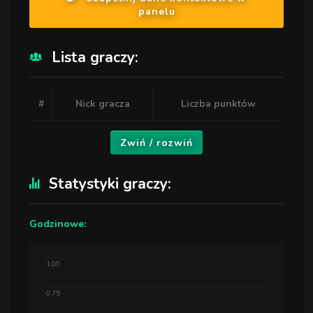
panelu
Lista graczy:
#
Nick gracza
Liczba punktów
Zwiń / rozwiń
Statystyki graczy:
Godzinowe:
1.00
0.75