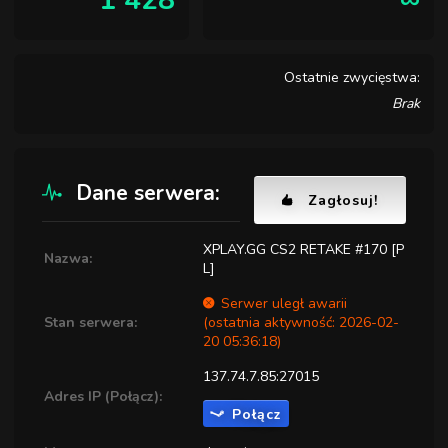
1 428
∞
Ostatnie zwycięstwa:
Brak
Dane serwera:
Zagłosuj!
XPLAY.GG CS2 RETAKE #170 [P
Nazwa:
L]
Serwer uległ awarii
Stan serwera:
(ostatnia aktywność: 2026-02-
20 05:36:18)
137.74.7.85:27015
Adres IP (Połącz):
Połącz