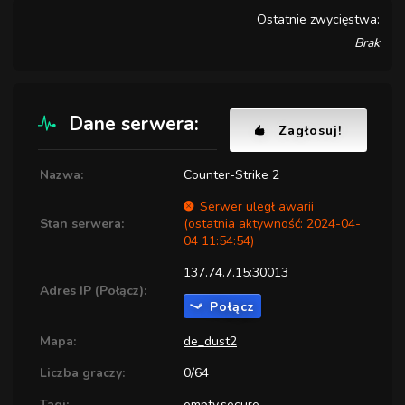
Ostatnie zwycięstwa:
Brak
Dane serwera:
Zagłosuj!
Nazwa:
Counter-Strike 2
Serwer uległ awarii
Stan serwera:
(ostatnia aktywność: 2024-04-
04 11:54:54)
137.74.7.15:30013
Adres IP (Połącz):
Połącz
Mapa:
de_dust2
Liczba graczy:
0/64
Tagi:
empty,secure