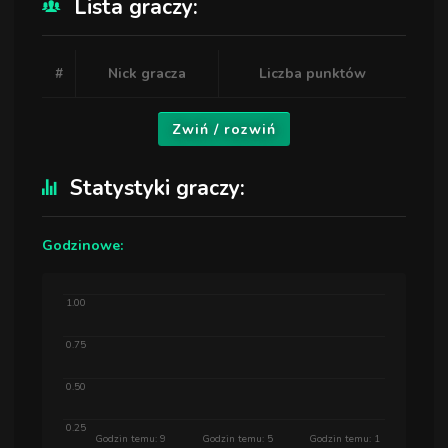
Lista graczy:
#
Nick gracza
Liczba punktów
Zwiń / rozwiń
Statystyki graczy:
Godzinowe:
1.00
0.75
0.50
0.25
Godzin temu: 9
Godzin temu: 5
Godzin temu: 1