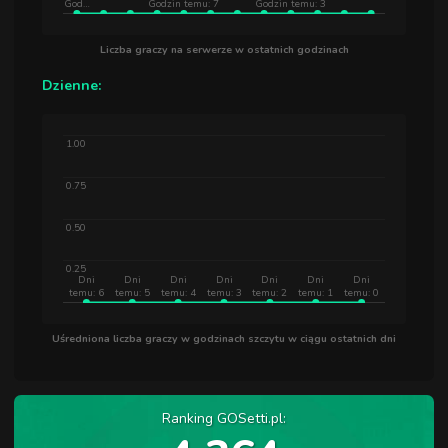
God…
Godzin temu: 7
Godzin temu: 3
Liczba graczy na serwerze w ostatnich godzinach
Dzienne:
1.00
0.75
0.50
0.25
Dni
Dni
Dni
Dni
Dni
Dni
Dni
temu: 6
temu: 5
temu: 4
temu: 3
temu: 2
temu: 1
temu: 0
Uśredniona liczba graczy w godzinach szczytu w ciągu ostatnich dni
Ranking GOSetti.pl: