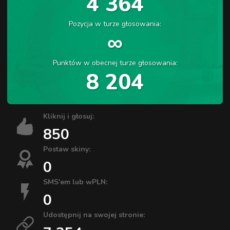
4 364
Pozycja w turze głosowania:
∞
Punktów w obecnej turze głosowania:
8 204
Kliknij i głosuj:
850
Postaw skiny:
0
SMS'em lub wPLN:
0
Udostępnij na swojej stronie: