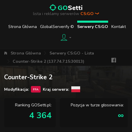
lista i reklamy serwerów
CS:GO
Strona Główna
GlobalServerify ©
Serwery CS:GO
Kontakt
Strona Główna
Serwery CS:GO - Lista
Counter-Strike 2 (137.74.7.15:30013)
Counter-Strike 2
Modyfikacja:
Kraj serwera:
FFA
Ranking GOSetti.pl:
Pozycja w turze głosowania:
4 364
∞