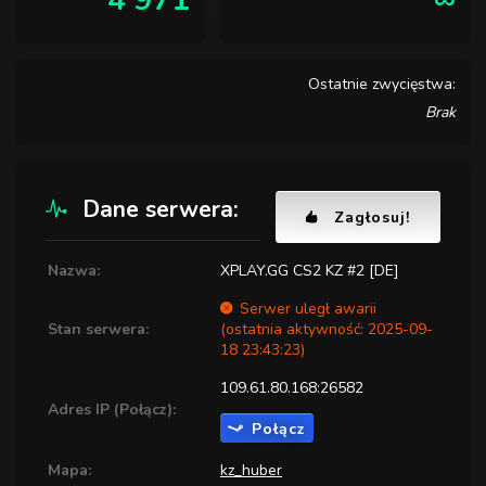
4 971
∞
Ostatnie zwycięstwa:
Brak
Dane serwera:
Zagłosuj!
Nazwa:
XPLAY.GG CS2 KZ #2 [DE]
Serwer uległ awarii
Stan serwera:
(ostatnia aktywność: 2025-09-
18 23:43:23)
109.61.80.168:26582
Adres IP (Połącz):
Połącz
Mapa:
kz_huber