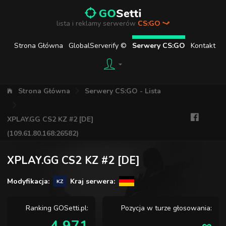
lista i reklamy serwerów
CS:GO
Strona Główna
GlobalServerify ©
Serwery CS:GO
Kontakt
Strona Główna
Serwery CS:GO - Lista
XPLAY.GG CS2 KZ #2 [DE]
(109.61.80.168:26582)
XPLAY.GG CS2 KZ #2 [DE]
Modyfikacja:
Kraj serwera:
KZ
Ranking GOSetti.pl:
Pozycja w turze głosowania: