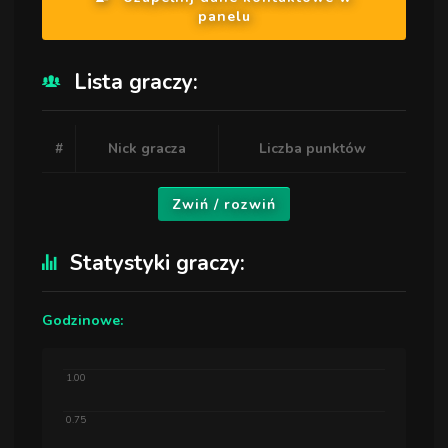
panelu
Lista graczy:
#
Nick gracza
Liczba punktów
Zwiń / rozwiń
Statystyki graczy:
Godzinowe:
1.00
0.75