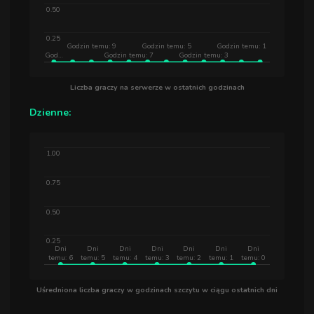
0.50
0.25
Godzin temu: 9
Godzin temu: 5
Godzin temu: 1
God…
Godzin temu: 7
Godzin temu: 3
Liczba graczy na serwerze w ostatnich godzinach
Dzienne:
1.00
0.75
0.50
0.25
Dni
Dni
Dni
Dni
Dni
Dni
Dni
temu: 6
temu: 5
temu: 4
temu: 3
temu: 2
temu: 1
temu: 0
Uśredniona liczba graczy w godzinach szczytu w ciągu ostatnich dni