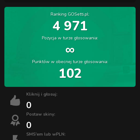
Ranking GOSetti.pl:
4 971
Pozycja w turze głosowania:
∞
Punktów w obecnej turze głosowania:
102
Kliknij i głosuj:
0
Postaw skiny:
0
SMS'em lub wPLN: